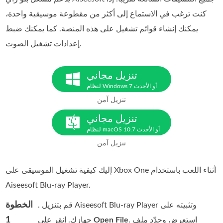
كنت ترغب في الاستماع إلى أكثر من مقطوعة موسيقية واحدة،
يمكنك إنشاء قوائم تشغيل على هذه المنصة. كما يمكنك ضبط
إعدادات تشغيل الصوت.
تنزيل مجاني
لنظام Windows 7 أو الأحدث
تنزيل آمن
تنزيل مجاني
لنظام macOS 10.7 أو الأحدث
تنزيل آمن
إليك كيفية تشغيل الموسيقى على Xbox One أثناء اللعب باستخدام
Aiseesoft Blu-ray Player.
الخطوة
. قم بتنزيل Aiseesoft Blu-ray Player وتثبيته على
1
. استعرض وحدّد ملف
Open File
جهازك. انقر على