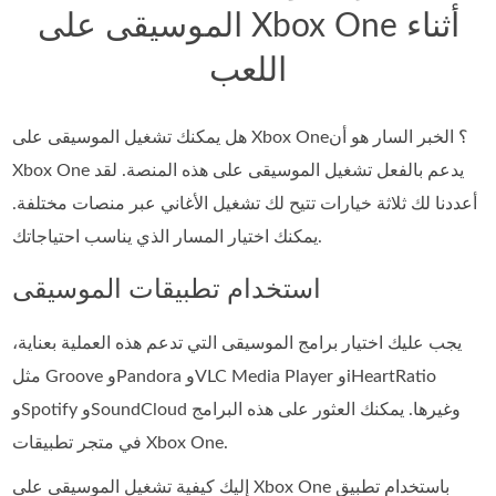
الموسيقى على Xbox One أثناء
اللعب
هل يمكنك تشغيل الموسيقى على Xbox One؟ الخبر السار هو أن
Xbox One يدعم بالفعل تشغيل الموسيقى على هذه المنصة. لقد
أعددنا لك ثلاثة خيارات تتيح لك تشغيل الأغاني عبر منصات مختلفة.
يمكنك اختيار المسار الذي يناسب احتياجاتك.
استخدام تطبيقات الموسيقى
يجب عليك اختيار برامج الموسيقى التي تدعم هذه العملية بعناية،
مثل Groove وPandora وVLC Media Player وiHeartRatio
وSpotify وSoundCloud وغيرها. يمكنك العثور على هذه البرامج
في متجر تطبيقات Xbox One.
إليك كيفية تشغيل الموسيقى على Xbox One باستخدام تطبيق