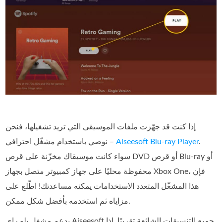
إذا كنت قد جهّزت ملفات الموسيقى التي تريد تشغيلها، فنحن
.
Aiseesoft Blu-ray Player
نوصي باستخدام مشغّل احترافي –
سواء كانت موسيقاك مخزّنة على قرص DVD أو قرص Blu-ray أو
محفوظة محليًا على جهاز كمبيوتر متصل بجهاز Xbox One، فإن
هذا المشغّل المتعدد الاستخدامات يمكنه مساعدتك! اطّلع على
مزاياه ثم استخدمه بأفضل شكل ممكن.
يدعم مشغل بلو راي Aiseesoft جميع التنسيقات الشائعة تقريبًا. إذا