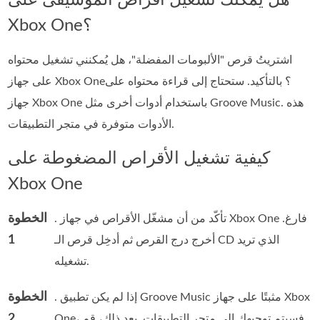
Xbox One؟
اشتريتُ قرص "الألبومات المفضلة"، هل يُمكنني تشغيل محتواه
على جهاز Xbox One؟ بالتأكيد. ستحتاج إلى قراءة محتواه على
جهاز Xbox One باستخدام أدوات أخرى مثل Groove Music. هذه
الأدوات متوفرة في متجر التطبيقات.
كيفية تشغيل الأقراص المضغوطة على
Xbox One
الخطوة
. تأكّد من أن مشغّل الأقراص في جهاز Xbox One فارغ.
1
أخرج درج القرص ثم أدخِل قرص الـ CD الذي تريد
تشغيله.
الخطوة
. إذا لم يكن تطبيق Groove Music مثبتًا على جهاز Xbox
2
One، فسيتم توجيهك إلى متجر التطبيقات. بعد ذلك، قم