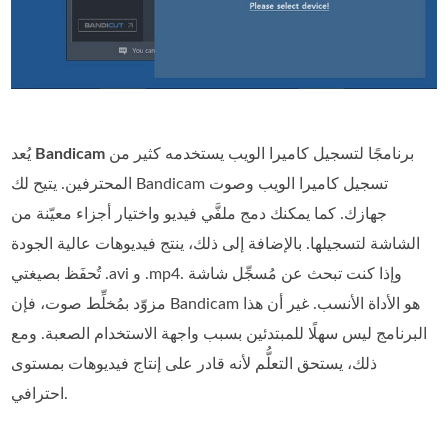
برنامجًا لتسجيل كاميرا الويب يستخدمه كثير من
Bandicam
يُعد
المحترفين. يتيح لك Bandicam تسجيل كاميرا الويب وصوت
جهازك. كما يمكنك دمج ملفَّي فيديو واختيار أجزاء معيّنة من
الشاشة لتسجيلها. بالإضافة إلى ذلك، ينتج فيديوهات عالية الجودة
تُحفَظ بصيغتي .avi و .mp4. وإذا كنت تبحث عن مُسجِّل شاشة
مزوّد بمُخلِّط صوت، فإن Bandicam هو الأداة الأنسب. غير أن هذا
البرنامج ليس سهلًا للمبتدئين بسبب واجهة الاستخدام الصعبة. ومع
ذلك، يستحق التعلُّم لأنه قادر على إنتاج فيديوهات بمستوى
احترافي.