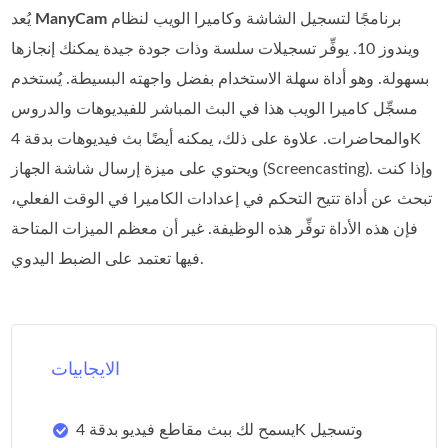
برنامجًا لتسجيل الشاشة وكاميرا الويب لنظام
ManyCam
يُعد
ويندوز 10. يوفِّر تسجيلات سلسة وذات جودة جيدة يمكنك إنجازها
بسهولة. وهو أداة سهلة الاستخدام بفضل واجهته البسيطة. يُستخدم
مسجِّل كاميرا الويب هذا في البث المباشر للفيديوهات والدروس
والمحاضرات. علاوة على ذلك، يمكنه أيضًا بث فيديوهات بدقة 4K
ويحتوي على ميزة إرسال شاشة الجهاز (Screencasting). وإذا كنت
تبحث عن أداة تتيح التحكم في إعدادات الكاميرا في الوقت الفعلي،
فإن هذه الأداة توفِّر هذه الوظيفة. غير أن معظم الميزات المتاحة
فيها تعتمد على الضبط اليدوي.
الايجابيات
يسمح لك ببث مقاطع فيديو بدقة 4K وتسجيل