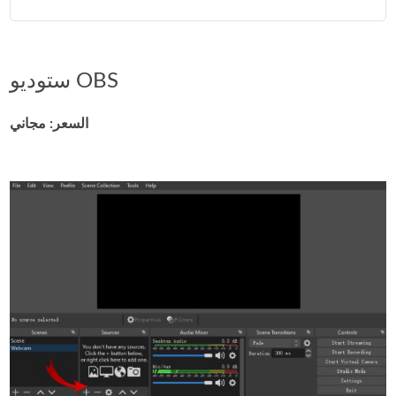
ستوديو OBS
السعر: مجاني