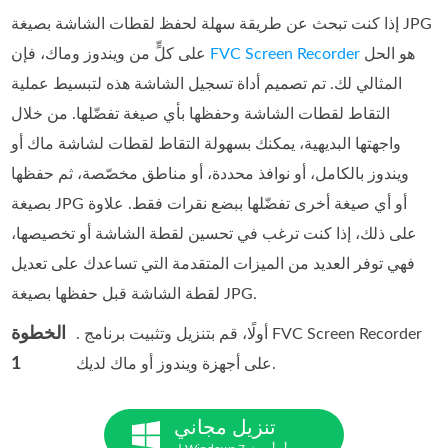
إذا كنت تبحث عن طريقة سهلة لحفظ لقطات الشاشة بصيغة JPG
هو الحل
FVC Screen Recorder
على كلٍّ من ويندوز وماك، فإن
المثالي لك. تم تصميم أداة تسجيل الشاشة هذه لتبسيط عملية
التقاط لقطات الشاشة وحفظها بأي صيغة تفضّلها. من خلال
واجهتها البديهية، يمكنك بسهولة التقاط لقطات لشاشة ماك أو
ويندوز بالكامل، أو نوافذ محددة، أو مناطق مخصّصة، ثم حفظها
بصيغة JPG أو أي صيغة أخرى تفضّلها ببضع نقرات فقط. علاوة
على ذلك، إذا كنت ترغب في تحسين لقطة الشاشة أو تخصيصها،
فهي توفر العديد من الميزات المتقدمة التي تساعدك على تعديل
لقطة الشاشة قبل حفظها بصيغة JPG.
الخطوة
. أولًا، قم بتنزيل وتثبيت برنامج FVC Screen Recorder
1
على أجهزة ويندوز أو ماك لديك.
تنزيل مجاني