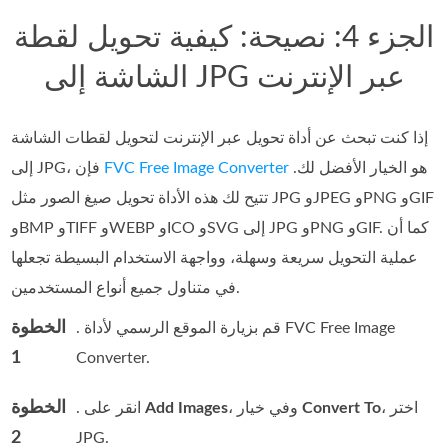
الجزء 4: نصيحة: كيفية تحويل لقطة
الشاشة إلى JPG عبر الإنترنت
إذا كنت تبحث عن أداة تحويل عبر الإنترنت لتحويل لقطات الشاشة
هو الخيار الأفضل لك.
FVC Free Image Converter
إلى JPG، فإن
تتيح لك هذه الأداة تحويل صيغ الصور مثل JPG وJPEG وPNG وGIF
وBMP وTIFF وWEBP وICO وSVG إلى JPG وPNG وGIF. كما أن
عملية التحويل سريعة وسهلة، وواجهة الاستخدام البسيطة تجعلها
في متناول جميع أنواع المستخدمين.
الخطوة
. قم بزيارة الموقع الرسمي لأداة FVC Free Image
1
Converter.
الخطوة
، اختر
Convert To
، وفي خيار
Add Images
. انقر على
2
JPG.