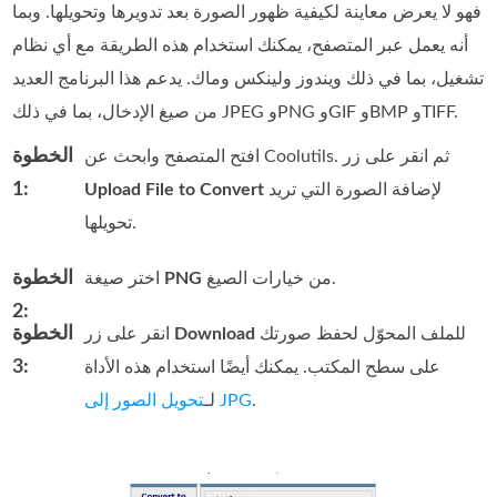
فهو لا يعرض معاينة لكيفية ظهور الصورة بعد تدويرها وتحويلها. وبما
أنه يعمل عبر المتصفح، يمكنك استخدام هذه الطريقة مع أي نظام
تشغيل، بما في ذلك ويندوز ولينكس وماك. يدعم هذا البرنامج العديد
من صيغ الإدخال، بما في ذلك JPEG وPNG وGIF وBMP وTIFF.
الخطوة
افتح المتصفح وابحث عن Coolutils. ثم انقر على زر
1:
لإضافة الصورة التي تريد
Upload File to Convert
تحويلها.
الخطوة
من خيارات الصيغ.
PNG
اختر صيغة
2:
الخطوة
للملف المحوّل لحفظ صورتك
Download
انقر على زر
3:
على سطح المكتب. يمكنك أيضًا استخدام هذه الأداة
.
تحويل الصور إلى JPG
لـ