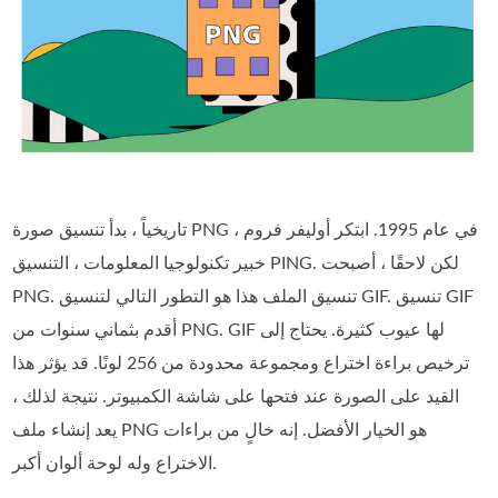
تاريخياً ، بدأ تنسيق صورة PNG في عام 1995. ابتكر أوليفر فروم ،
خبير تكنولوجيا المعلومات ، التنسيق PING. لكن لاحقًا ، أصبحت
PNG. تنسيق الملف هذا هو التطور التالي لتنسيق GIF. تنسيق GIF
أقدم بثماني سنوات من PNG. GIF لها عيوب كثيرة. يحتاج إلى
ترخيص براءة اختراع ومجموعة محدودة من 256 لونًا. قد يؤثر هذا
القيد على الصورة عند فتحها على شاشة الكمبيوتر. نتيجة لذلك ،
يعد إنشاء ملف PNG هو الخيار الأفضل. إنه خالٍ من براءات
الاختراع وله لوحة ألوان أكبر.