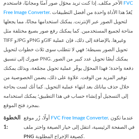
FVC
الآخر مكلف. إذا كنت تريد محوّل صور آمنًا ومجانيًا، فاستخدم
. يُعَدّ هذا الأداة واحدة من أفضل التطبيقات
Free Image Converter
لتحويل الصور عبر الإنترنت. يمكنك استخدامها مجانًا، مما يجعلها
متاحة لجميع المستخدمين. كما يمكنك رفع صور بصيغ مختلفة مثل
TIFF وJPG وPNG وGIF وغيرها. بالإضافة إلى ذلك، فإن عملية
تحويل الصور بسيطة؛ فهي لا تتطلب سوى ثلاث خطوات لتحويل
صورك إلى تنسيق PNG. يمكنك أيضًا تحويل عدد كبير من الصور
دفعة واحدة؛ فهذا المحوّل يوفّر عملية تحويل مجمّعة، وبذلك يمكنك
توفير المزيد من الوقت. علاوة على ذلك، يضمن الخصوصية من
خلال حذف بياناتك بعد انتهاء عملية التحويل. كما أنك لست بحاجة
إلى التسجيل أو إنشاء حساب في هذا التطبيق؛ يمكنك استخدامه
بمجرد فتح الموقع.
الخطوة
. عندما تكون
FVC Free Image Converter
أولًا، زُر موقع
1:
في الصفحة الرئيسية، انتقل إلى خيار الصيغة واختر ملف
كصيغة الإخراج المطلوبة.
PNG