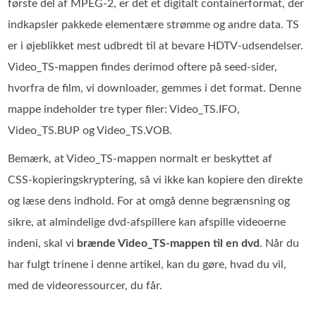
første del af MPEG-2, er det et digitalt containerformat, der
indkapsler pakkede elementære strømme og andre data. TS
er i øjeblikket mest udbredt til at bevare HDTV-udsendelser.
Video_TS-mappen findes derimod oftere på seed-sider,
hvorfra de film, vi downloader, gemmes i det format. Denne
mappe indeholder tre typer filer: Video_TS.IFO,
Video_TS.BUP og Video_TS.VOB.
Bemærk, at Video_TS-mappen normalt er beskyttet af
CSS‑kopieringskryptering, så vi ikke kan kopiere den direkte
og læse dens indhold. For at omgå denne begrænsning og
sikre, at almindelige dvd‑afspillere kan afspille videoerne
indeni, skal vi
brænde Video_TS‑mappen til en dvd
. Når du
har fulgt trinene i denne artikel, kan du gøre, hvad du vil,
med de videoressourcer, du får.