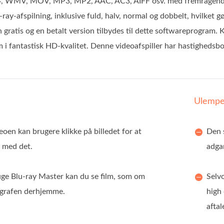
P4, WMV, MOV, MP3, MP2, AAC, AC3, AIFF osv. med fremragende v
ray-afspilning, inklusive fuld, halv, normal og dobbelt, hvilket gør 
 gratis og en betalt version tilbydes til dette softwareprogram. 
ilm i fantastisk HD-kvalitet. Denne videoafspiller har hastighed
Ulempe
oen kan brugere klikke på billedet for at
Den s
e med det.
adgan
uge Blu-ray Master kan du se film, som om
Selv
iografen derhjemme.
high 
aftal