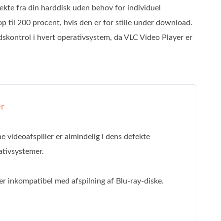
rekte fra din harddisk uden behov for individuel
il 200 procent, hvis den er for stille under download.
edskontrol i hvert operativsystem, da VLC Video Player er
r
 videoafspiller er almindelig i dens defekte
ativsystemer.
er inkompatibel med afspilning af Blu-ray-diske.