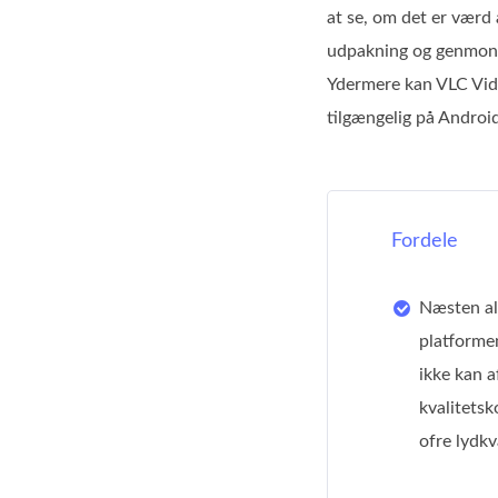
at se, om det er værd 
udpakning og genmonte
Ydermere kan VLC Video
tilgængelig på Androi
Fordele
Næsten all
platformen
ikke kan a
kvalitetsk
ofre lydkva