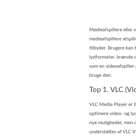
Medieafspillere eller 
medieafspillere afspil
tilbyder. Brugere kan 
lydformater, brænde cd
som en videoafspiller g
bruge den:
Top 1. VLC (Vi
VLC Media Player er b
optimere video- og lyd
nye muligheder, men d
understøttes af VLC Vi