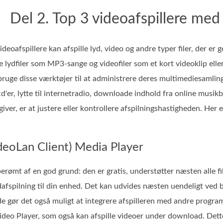
Del 2. Top 3 videoafspillere med
videoafspillere kan afspille lyd, video og andre typer filer, der e
le lydfiler som MP3-sange og videofiler som et kort videoklip eller
bruge disse værktøjer til at administrere deres multimediesamling
'er, lytte til internetradio, downloade indhold fra online musikb
iver, er at justere eller kontrollere afspilningshastigheden. Her e
deoLan Client) Media Player
erømt af en god grund: den er gratis, understøtter næsten alle 
afspilning til din enhed. Det kan udvides næsten uendeligt ved b
e gør det også muligt at integrere afspilleren med andre prog
deo Player, som også kan afspille videoer under download. Dette 