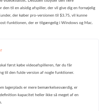
ideokvalitet. Desuden tilbyder den flere
den til en alsidig afspiller, der vil give dig en fornøjelig
Kunder, der køber pro-versionen til $3.75, vil kunne
sboost-funktionen, der er tilgængelig i Windows og Mac.
r
kal først købe videoafspilleren, før du får
g til den fulde version af nogle funktioner.
om lagerplads er mere bemærkelsesværdig, er
definition-kapacitet heller ikke så meget af en
e.