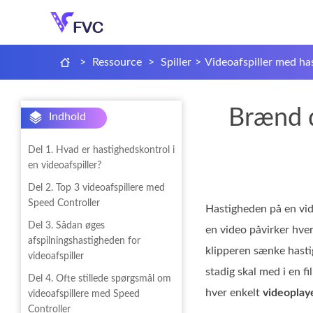
>
Ressource
>
Spiller
>
Videoafspiller med ha
Brænd d
Indhold
Del 1. Hvad er hastighedskontrol i
en videoafspiller?
Del 2. Top 3 videoafspillere med
Speed Controller
Hastigheden på en vid
Del 3. Sådan øges
en video påvirker hver
afspilningshastigheden for
klipperen sænke hasti
videoafspiller
stadig skal med i en 
Del 4. Ofte stillede spørgsmål om
hver enkelt
videoplay
videoafspillere med Speed
Controller