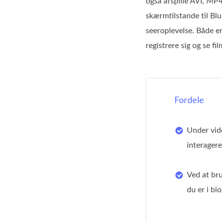
også afspille AVI, M
skærmtilstande til Blu-
seeroplevelse. Både en
registrere sig og se f
Fordele
Under vide
interager
Ved at br
du er i b