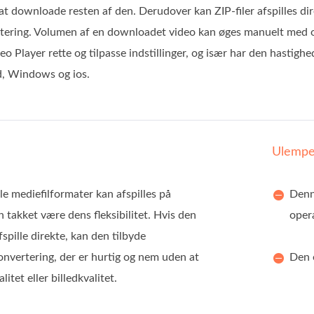
at downloade resten af den. Derudover kan ZIP-filer afspilles di
ring. Volumen af en downloadet video kan øges manuelt med op t
 Player rette og tilpasse indstillinger, og især har den hastigh
d, Windows og ios.
Ulempe
e mediefilformater kan afspilles på
Denne
 takket være dens fleksibilitet. Hvis den
oper
fspille direkte, kan den tilbyde
onvertering, der er hurtig og nem uden at
Den 
litet eller billedkvalitet.