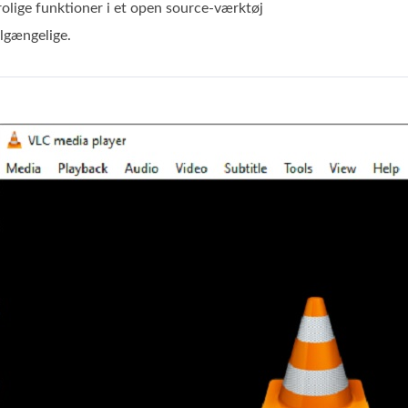
rolige funktioner i et open source-værktøj
tilgængelige.