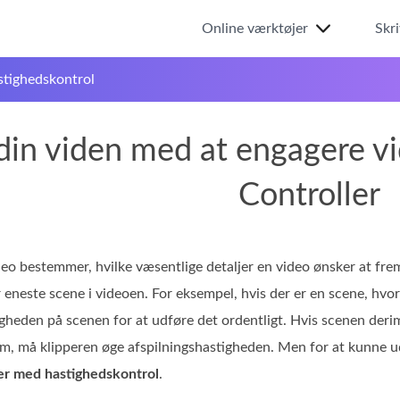
Online værktøjer
Skr
stighedskontrol
in viden med at engagere vi
Controller
eo bestemmer, hvilke væsentlige detaljer en video ønsker at fre
 eneste scene i videoen. For eksempel, hvis der er en scene, hvo
gheden på scenen for at udføre det ordentligt. Hvis scenen deri
film, må klipperen øge afspilningshastigheden. Men for at kunne
er med hastighedskontrol
.