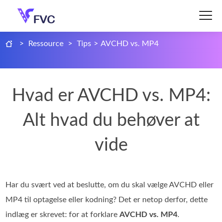
>
Ressource
>
Tips
>
AVCHD vs. MP4
Hvad er AVCHD vs. MP4:
Alt hvad du behøver at
vide
Har du svært ved at beslutte, om du skal vælge AVCHD eller
MP4 til optagelse eller kodning? Det er netop derfor, dette
indlæg er skrevet: for at forklare
AVCHD vs. MP4
.