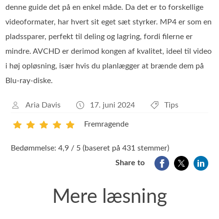
denne guide det på en enkel måde. Da det er to forskellige
videoformater, har hvert sit eget sæt styrker. MP4 er som en
pladssparer, perfekt til deling og lagring, fordi filerne er
mindre. AVCHD er derimod kongen af kvalitet, ideel til video
i høj opløsning, især hvis du planlægger at brænde dem på
Blu-ray-diske.
Aria Davis
17. juni 2024
Tips
Fremragende
1
2
3
4
5
Bedømmelse: 4,9 / 5 (baseret på 431 stemmer)
Share to
Mere læsning