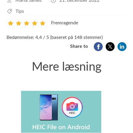
Maria James
21. december 2022
Tips
Fremragende
1
2
3
4
5
Bedømmelse: 4,4 / 5 (baseret på 148 stemmer)
Share to
Mere læsning