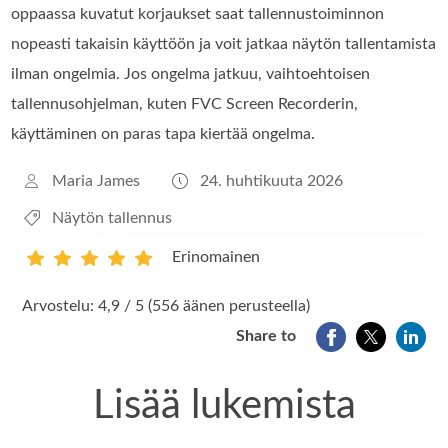
oppaassa kuvatut korjaukset saat tallennustoiminnon
nopeasti takaisin käyttöön ja voit jatkaa näytön tallentamista
ilman ongelmia. Jos ongelma jatkuu, vaihtoehtoisen
tallennusohjelman, kuten FVC Screen Recorderin,
käyttäminen on paras tapa kiertää ongelma.
Maria James
24. huhtikuuta 2026
Näytön tallennus
Erinomainen
1
2
3
4
5
Arvostelu: 4,9 / 5 (556 äänen perusteella)
Share to
Lisää lukemista