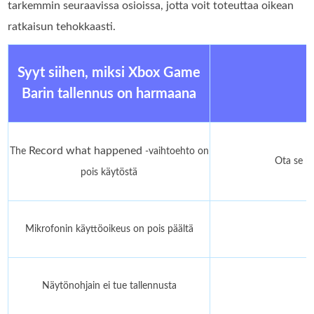
tarkemmin seuraavissa osioissa, jotta voit toteuttaa oikean
ratkaisun tehokkaasti.
Syyt siihen, miksi Xbox Game
Barin tallennus on harmaana
Record what happened
The
-vaihtoehto on
Ota se k
pois käytöstä
Mikrofonin käyttöoikeus on pois päältä
L
Näytönohjain ei tue tallennusta