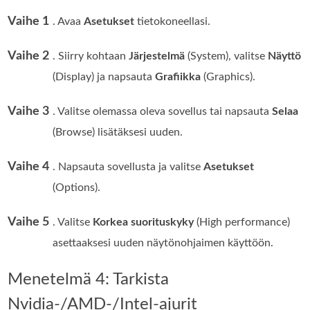
Vaihe 1
. Avaa
Asetukset
tietokoneellasi.
Vaihe 2
. Siirry kohtaan
Järjestelmä
(System), valitse
Näyttö
(Display) ja napsauta
Grafiikka
(Graphics).
Vaihe 3
. Valitse olemassa oleva sovellus tai napsauta
Selaa
(Browse) lisätäksesi uuden.
Vaihe 4
. Napsauta sovellusta ja valitse
Asetukset
(Options).
Vaihe 5
. Valitse
Korkea suorituskyky
(High performance)
asettaaksesi uuden näytönohjaimen käyttöön.
Menetelmä 4: Tarkista
Nvidia-/AMD-/Intel-ajurit