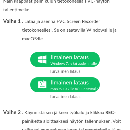
Näin kaappaat pelin kulun tietokoneella FVC-näytön
tallentimella:
Vaihe 1
. Lataa ja asenna FVC Screen Recorder
tietokoneellesi. Se on saatavilla Windowsille ja
macOS:lle.
Ilmainen lataus
Windows 7:lle tai uudemmalle
Turvallinen lataus
Ilmainen lataus
macOS 10.7:lle tai uudemmalle
Turvallinen lataus
Vaihe 2
. Käynnistä sen jälkeen työkalu ja klikkaa
REC
-
painiketta aloittaaksesi näytön tallennuksen. Voit