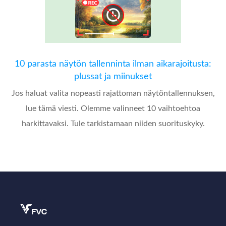
10 parasta näytön tallenninta ilman aikarajoitusta:
plussat ja miinukset
Jos haluat valita nopeasti rajattoman näytöntallennuksen,
lue tämä viesti. Olemme valinneet 10 vaihtoehtoa
harkittavaksi. Tule tarkistamaan niiden suorituskyky.