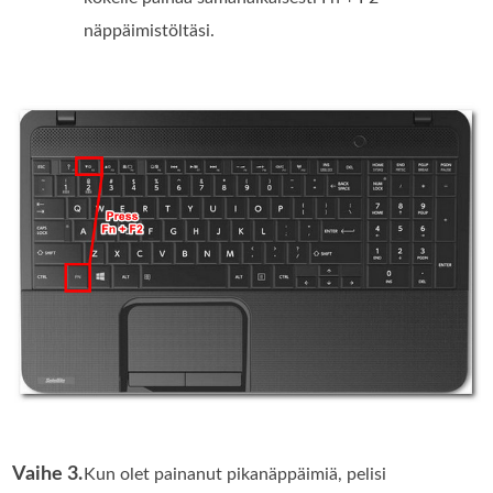
näppäimistöltäsi.
Vaihe 3.
Kun olet painanut pikanäppäimiä, pelisi