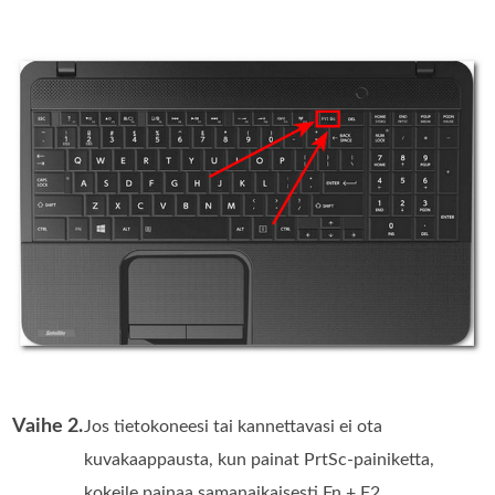
Vaihe 2.
Jos tietokoneesi tai kannettavasi ei ota
kuvakaappausta, kun painat PrtSc-painiketta,
kokeile painaa samanaikaisesti Fn + F2