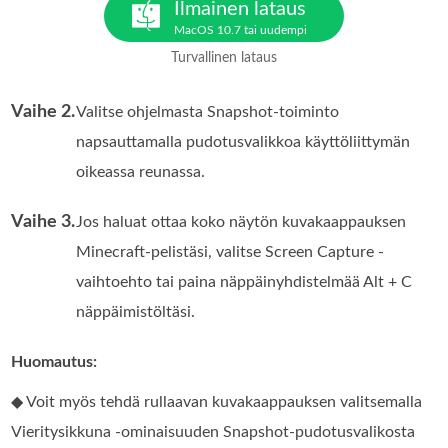
Ilmainen lataus
MacOS 10.7 tai uudempi
Turvallinen lataus
Vaihe 2.
Valitse ohjelmasta Snapshot-toiminto
napsauttamalla pudotusvalikkoa käyttöliittymän
oikeassa reunassa.
Vaihe 3.
Jos haluat ottaa koko näytön kuvakaappauksen
Minecraft-pelistäsi, valitse Screen Capture -
vaihtoehto tai paina näppäinyhdistelmää Alt + C
näppäimistöltäsi.
Huomautus:
◆ Voit myös tehdä rullaavan kuvakaappauksen valitsemalla
Vieritysikkuna -ominaisuuden Snapshot-pudotusvalikosta