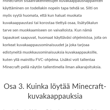
Minecraftin sisäänrakennettujen kuvakaappausnäppäinten
käyttäminen on todellakin nopein tapa tehdä se. Silti on
myös syytä huomata, että kun haluat muokata
kuvakaappaustasi tai korostaa tiettyä osaa, lisätyökalun
tarve sen muokkaamiseen on vaivalloista. Kun nämä
tapaukset saapuvat, huomaat käyttäväsi ohjelmistoa, jolla on
korkeat kuvakaappausominaisuudet ja joka tarjoaa
edistyneitä muokkausominaisuuksia kuvakaappauksille,
kuten yllä mainittu FVC-ohjelma. Lisäksi voit tallentaa
Minecraft-peliä näytön tallentimella ilman aikarajoituksia.
Osa 3. Kuinka löytää Minecraft-
kuvakaappauksia