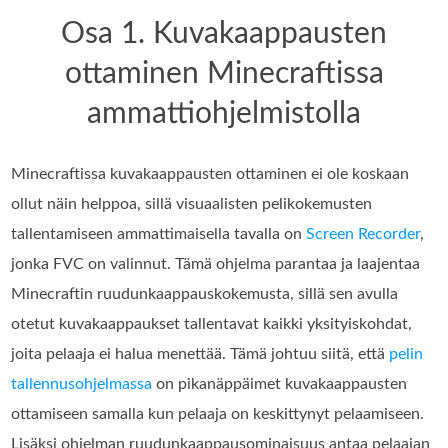
Osa 1. Kuvakaappausten
ottaminen Minecraftissa
ammattiohjelmistolla
Minecraftissa kuvakaappausten ottaminen ei ole koskaan
ollut näin helppoa, sillä visuaalisten pelikokemusten
tallentamiseen ammattimaisella tavalla on
Screen Recorder
,
jonka FVC on valinnut. Tämä ohjelma parantaa ja laajentaa
Minecraftin ruudunkaappauskokemusta, sillä sen avulla
otetut kuvakaappaukset tallentavat kaikki yksityiskohdat,
joita pelaaja ei halua menettää. Tämä johtuu siitä, että
pelin
tallennusohjelmassa
on pikanäppäimet kuvakaappausten
ottamiseen samalla kun pelaaja on keskittynyt pelaamiseen.
Lisäksi ohjelman ruudunkaappausominaisuus antaa pelaajan