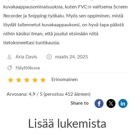
kuvakaappausominaisuuksia, kuten FVC:n valitsema Screen
Recorder ja Snipping-työkalu. Myös sen oppiminen, mistä
löydät tallennetut kuvakaappauksesi, on hyvä tapa päästä
niihin käsiksi ilman, että joudut etsimään niitä
tietokoneeltasi tuntikausia.
Aria Davis
maalis 24, 2025
Näyttökuva
Erinomainen
1
2
3
4
5
Arvosana: 4,9 / 5 (perustuu 412 ääneen)
Share to
Lisää lukemista