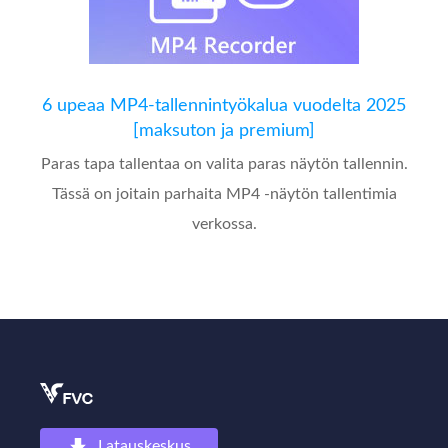
6 upeaa MP4-tallennintyökalua vuodelta 2025
[maksuton ja premium]
Paras tapa tallentaa on valita paras näytön tallennin.
Tässä on joitain parhaita MP4 -näytön tallentimia
verkossa.
Latauskeskus