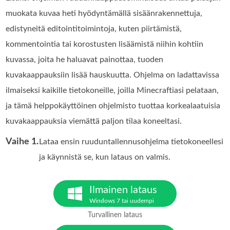
muokata kuvaa heti hyödyntämällä sisäänrakennettuja,
edistyneitä editointitoimintoja, kuten piirtämistä,
kommentointia tai korostusten lisäämistä niihin kohtiin
kuvassa, joita he haluavat painottaa, tuoden
kuvakaappauksiin lisää hauskuutta. Ohjelma on ladattavissa
ilmaiseksi kaikille tietokoneille, joilla Minecraftiasi pelataan,
ja tämä helppokäyttöinen ohjelmisto tuottaa korkealaatuisia
kuvakaappauksia viemättä paljon tilaa koneeltasi.
Vaihe 1.
Lataa ensin ruuduntallennusohjelma tietokoneellesi
ja käynnistä se, kun lataus on valmis.
Ilmainen lataus
Windows 7 tai uudempi
Turvallinen lataus