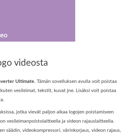
ogo videosta
verter Ultimate
. Tämän sovelluksen avulla voit poistaa
uten vesileimat, tekstit, kuvat jne. Lisäksi voit poistaa
ta.
ksissa, jotka vievät paljon aikaa logojen poistamiseen
n vesileimanpoistolaitteella ja videon rajauslaitteella.
en säädin, videokompressori, värinkorjaus, videon rajaus,