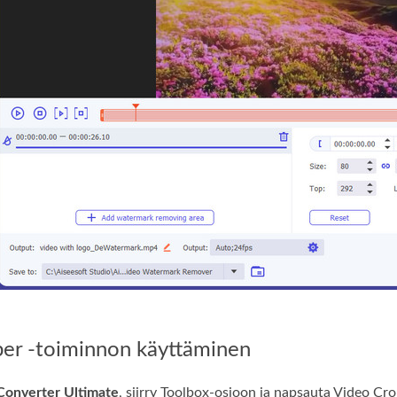
per -toiminnon käyttäminen
Converter Ultimate
, siirry Toolbox-osioon ja napsauta Video Cro