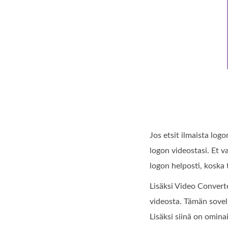
Jos etsit ilmaista log
logon videostasi. Et v
logon helposti, koska 
Lisäksi Video Converte
videosta. Tämän sovell
Lisäksi siinä on omina