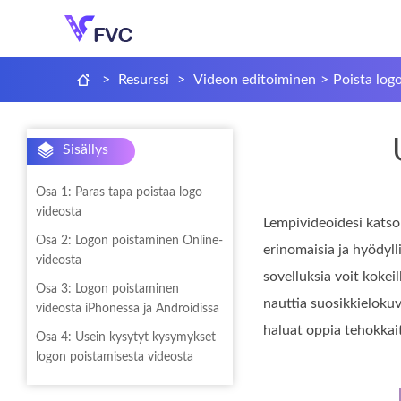
>
Resurssi
>
Videon editoiminen
>
Poista log
Sisällys
Osa 1: Paras tapa poistaa logo
videosta
Lempivideoidesi katsom
Osa 2: Logon poistaminen Online-
erinomaisia ja hyödyll
videosta
sovelluksia voit kokei
Osa 3: Logon poistaminen
nauttia suosikkieloku
videosta iPhonessa ja Androidissa
haluat oppia tehokkai
Osa 4: Usein kysytyt kysymykset
logon poistamisesta videosta