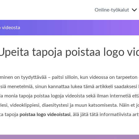
Online-työkalut
o videosta
Upeita tapoja poistaa logo vid
inen on tyydyttävää – paitsi silloin, kun videossa on tarpeeton el
isiä menetelmiä, sinun kannattaa lukea tämä artikkeli saadaksesi 
lla monia tapoja poistaa logoja videoista sekä ilman internetiä e
viesi, videoklippiesi, diaesitystesi ja muun katsomisesta. Näin 
ta tapoja
poistaa logo videoistasi
, älä jätä tätä informatiivista art