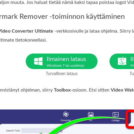
paljon muuta. Jos haluat tietää nämä kaksi tapaa poistaa logot Vid
rmark Remover -toiminnon käyttäminen
Video Converter Ultimate
-verkkosivulle ja lataa ohjelma. Siirry
timate tietokoneellasi.
Ilmainen lataus
I
Windows 7 tai uudempi
M
Turvallinen lataus
Tu
nnistänyt ohjelman, siirry
Toolbox
-osioon. Etsi sitten
Video Wat