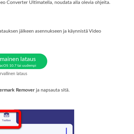
eo Converter Ultimatella, noudata alla olevia ohjeita.
 latauksen jälkeen asennukseen ja käynnistä Video
lmainen lataus
acOS 10.7 tai uudempi
rvallinen lataus
ermark Remover
ja napsauta sitä.