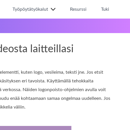
Työpöytätyökalut
Resurssi
Tuki
eosta laitteillasi
ementti, kuten logo, vesileima, teksti jne. Jos etsit
käsityksen eri tavoista. Käyttämällä tehokkaita
ttä verkossa. Näiden logonpoisto-ohjelmien avulla voit
et joudu enää kohtaamaan samaa ongelmaa uudelleen. Jos
ikkelia väliin.