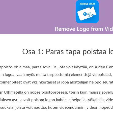
Osa 1: Paras tapa poistaa l
onpoisto-ohjelmaa, paras sovellus, jota voit käyttää, on
Video Con
ain logoa, vaan myös muita tarpeettomia elementtejä videoissasi, k
toimenpiteet ovat yksinkertaiset ja jopa aloittelijan helppo seura
r Ultimatella on nopea poistoprosessi, toisin kuin muissa sovellu
uksen avulla voit poistaa logon kahdella helpolla työkalulla, video
isuuksia, joista voit nauttia, kuten videomuunnin, videon nopeud