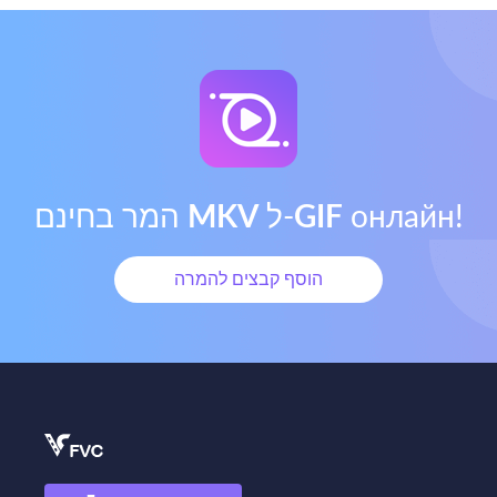
онлайн!
GIF
ל‑
MKV
המר בחינם
הוסף קבצים להמרה