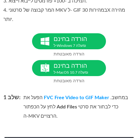
3. תמיכה ב -100+ פורמטים לייבוא וייצוא.
4. המר קבוצה של סרטוני MKV ל- GIF במהירות 30X מהירה
יותר.
הורדה בחינם
ל‑Windows 7 ומעלה
הורדה מאובטחת
הורדה בחינם
ל‑MacOS 10.7 ומעלה
הורדה מאובטחת
שלב 1:
במחשב.
FVC Free Video to GIF Maker
הפעל את
כדי לבחור את סרטי
Add Files
לחץ על הכפתור
ה‑MKV הרצויים.