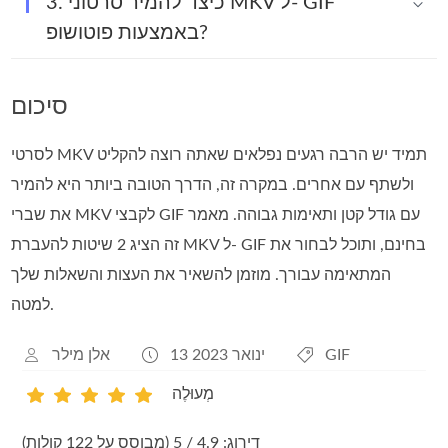
3. כיצד להמיר סרטוני MKV ל- GIF
באמצעות פוטושופ?
סיכום
לסרטי MKV תמיד יש הרבה רגעים נפלאים שאתה רוצה להקליט
ולשתף עם אחרים. במקרה זה, הדרך הטובה ביותר היא להמיר
את שברי MKV לקבצי GIF עם גודל קטן ותאימות גבוהה. מאמר
זה הציג 2 שיטות להעברת MKV ל- GIF בחינם, ותוכל לבחור את
המתאימה עבורך. מוזמן להשאיר את העצות והשאלות שלך
למטה.
GIF
13 ינואר 2023
אלן מילר
מְעוּלֶה
1
2
3
4
5
דירוג: 4.9 / 5 (מבוסס על 122 קולות)