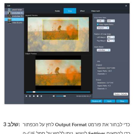
שלב 3:
כדי לבחור את פורמט
Output Format
לחץ על הכפתור
כדי להתאים
Settings
ה‑GIF לייצוא. ניתן ללחוץ על סמל