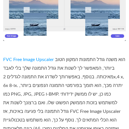
הוא משנה גודל התמונות המקוון הטוב
FVC Free Image Upscaler
ביותר, המאפשר לך לשנות את גודל התמונה שלך בלי לאבד
מאיכותה. בנוסף, באפשרותך לשדרג את התמונה לגדלים 2x,‏ 4x,‏
6x ו‑8x. יתרה מכך, הוא תומך בפורמטי התמונה הנפוצים ביותר,
כמו PNG,‏ JPG,‏ JPEG ו‑BMP. כמו כן, יש לו ממשק ידידותי
למשתמש בזכות הממשק הפשוט שלו. ואם ברצונך לשנות את
גודל התמונה בלי פגיעה באיכות, אז FVC Free Image Upscaler
הוא הכלי המתאים לך. נוסף על כך, הוא משתמש בטכנולוגיית
בינה מלאכותית (AI), שמזהה באופן אוטומטי את החלקים נמוכי