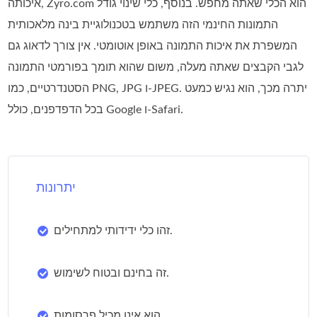
איכותה, Zyro.com הוא הכלי שאתה מחפש. בנוסף, כלי שינוי גודל
התמונות החינמי הזה משתמש בטכנולוגיית בינה מלאכותית
המשפרת את איכות התמונה באופן אוטומטי. אין צורך לדאוג גם
לגבי הקבצים שאתה מעלה, משום שהוא תומך בפורמטי התמונה
הסטנדרטיים, כמו PNG,‏ JPG ו‑JPEG. יתרה מכך, הוא נגיש כמעט
בכל הדפדפנים, כולל Google ו‑Safari.
יתרונות
זהו כלי ידידותי למתחילים.
זה בחינם ובטוח לשימוש.
הוא אינו מכיל פרסומות.