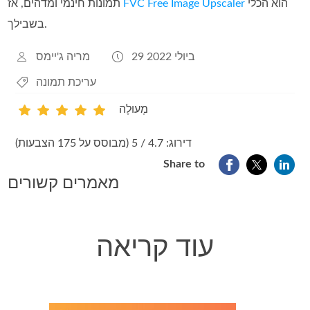
הוא הכלי
FVC Free Image Upscaler
תמונות חינמי ומדהים, אז
בשבילך.
29 ביולי 2022
מריה ג'יימס
עריכת תמונה
מְעוּלֶה
1
2
3
4
5
דירוג: 4.7 / 5 (מבוסס על 175 הצבעות)
Share to
מאמרים קשורים
עוד קריאה