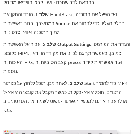
קבצי הווידיאו מדיסק DVD בהתאם לדרישתכם.
שלב 1.
הורד והתקן את HandBrake, ואז הפעל את התוכנה
בחלק העליון כדי לבחור את
Source
במחשבך. בחר באפשרות
סרטוני ה‑MP4 לתוך התוכנה.
, והגדר את הפורמט
Output Settings
עבור אל האפשרות
שלב 2.
כקובצי MP4. כמובן, באפשרותך גם לכוונן את מקודד הווידאו,
האיכות, ה‑FPS, קצב הסיביות, ה‑preset ועוד אפשרויות קידוד
נוספות.
כדי להמיר MP4
Start
לאחר מכן, תוכל ללחוץ על כפתור
שלב 3.
ל‑M4V בקלות. כאשר תקבל את קובצי ה‑M4V הרצויים, תוכל
פשוט לשמור את הסרטונים ב‑iTunes או להעביר אותם למכשירי
iOS.