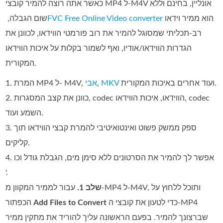
כאשר אתה רוצה להמיר קובצי MP4 ל‑M4V אונליין, בחינם וללא
הוא ממיר וידאו
FVC Free Online Video converter
שום הגבלה, ‏
רב‑תכליתי שמסוגל להמיר את רוב פורמטי הווידאו, לכוונן את
הגדרות הווידאו/אודיו, ואף לשמור בקלות על איכות הווידאו
המקורית.
ועוד אחרים באיכות המקורית.
MKV
,
אבי
1. המרת MP4 ל- M4V,
2. כוונן את קצב המסגרות, codec הווידאו, איכות הווידאו, codec
השמע ועוד.
3. ספק ממשק פשוט ואינטואיטיבי להמרת קבצי הווידאו תוך
קליקים.
4. אפשר לך להמיר את הסרטונים ללא סימן מים, הגבלת גודל וכו
'.
שלב 1.
עבור לממיר המקוון מ‑MP4 ל‑M4V, ותוכל ללחוץ על
כדי לטעון את קובצי ה‑MP4
Add Files to Convert
הכפתור
שברצונך להמיר. בפעם הראשונה עליך להוריד את מתקין ממיר