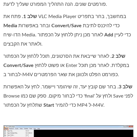
פורמטים שונים. הנה התהליך המפורט שעליך לדעת.
פתח את VLC Media Player במחשבך, בחר בתפריט
שלב 1.
כדי להיכנס לתיבת
Convert/Save
ובחר באפשרות
Media
כדי לעיין
Add
הדו‑שיח Media. לאחר מכן ניתן ללחוץ על הכפתור
ולאתר את הקבצים.
שלב 2.
לאחר שייבאת את הסרטונים, תוכל ללחוץ על הכפתור
או פשוט ללחוץ Enter במקלדת. לאחר מכן תוכל
Convert/Save
לבחור ב‑M4V כפורמט הפלט ולכוונן את שאר הפרמטרים.
שלב 3.
בחר שם קובץ יעד, זה שיהומר ויישמר. לחץ על האפשרות
Browse כדי לבחור מיקום. ספק שם כמו 'final' ולחץ על Save לפני
כדי להמיר MP4 ל‑M4V.
Start
שתלחץ על הכפתור