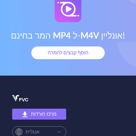
אונליין!
M4V
ל‑
MP4
המר בחינם
הוסף קבצים להמרה
מרכז הורדות
אנגלית