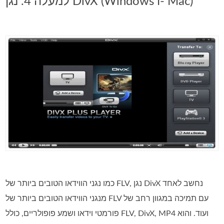
למעלה 4. נגן DivX (Windows ו- Mac)
כמו נגני הווידאו הטובים ביותר של FLV, נגן DivX נחשב לאחד
מנגני הווידאו הטובים ביותר של FLV עם תמיכה במגוון רחב של
פורמטי וידאו ושמע פופולריים, כולל FLV, DivX, MP4 ועוד. והוא