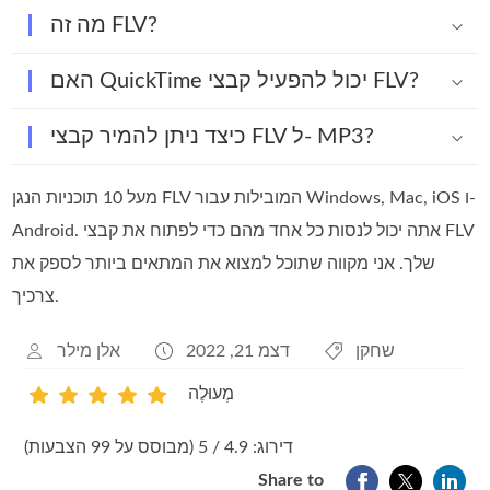
מה זה FLV?
האם QuickTime יכול להפעיל קבצי FLV?
כיצד ניתן להמיר קבצי FLV ל- MP3?
מעל 10 תוכניות הנגן FLV המובילות עבור Windows, Mac, iOS ו-
Android. אתה יכול לנסות כל אחד מהם כדי לפתוח את קבצי FLV
שלך. אני מקווה שתוכל למצוא את המתאים ביותר לספק את
צרכיך.
שחקן
דצמ 21, 2022
אלן מילר
מְעוּלֶה
1
2
3
4
5
דירוג: 4.9 / 5 (מבוסס על 99 הצבעות)
Share to