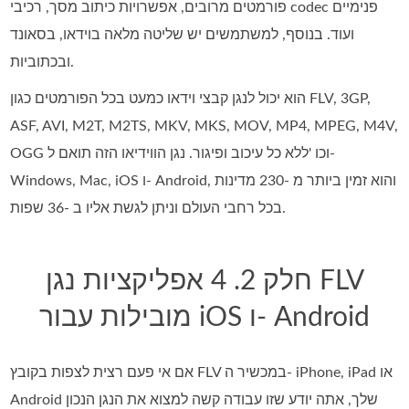
פורמטים מרובים, אפשרויות כיתוב מסך, רכיבי codec פנימיים
ועוד. בנוסף, למשתמשים יש שליטה מלאה בוידאו, בסאונד
ובכתוביות.
הוא יכול לנגן קבצי וידאו כמעט בכל הפורמטים כגון FLV, 3GP,
ASF, AVI, M2T, M2TS, MKV, MKS, MOV, MP4, MPEG, M4V,
OGG וכו 'ללא כל עיכוב ופיגור. נגן הווידיאו הזה תואם ל-
Windows, Mac, iOS ו- Android, והוא זמין ביותר מ -230 מדינות
בכל רחבי העולם וניתן לגשת אליו ב -36 שפות.
חלק 2. 4 אפליקציות נגן FLV
מובילות עבור iOS ו- Android
אם אי פעם רצית לצפות בקובץ FLV במכשיר ה- iPhone, iPad או
Android שלך, אתה יודע שזו עבודה קשה למצוא את הנגן הנכון