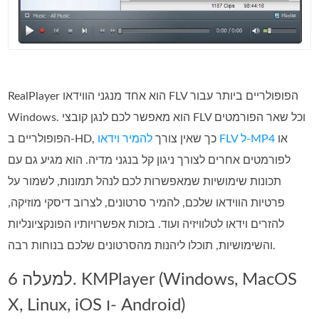
RealPlayer הוא אחד מנגני הווידאו FLV הפופולריים ביותר עבור
Windows. הוא מאפשר לכם לנגן קובצי FLV וכל שאר הפורמטים
או
להמיר וידאו FLV ל‑MP4
הפופולריים ב‑HD, כך שאין צורך
לפורמטים אחרים לצורך ניגון קל בנגני מדיה. הוא מגיע גם עם
תכונות שימושיות שמאפשרות לכם לנהל תמונות, לשמור על
פרטיות הווידאו שלכם, להמיר סרטונים, לצרוב דיסקי מוזיקה,
להזרים וידאו לטלוויזיה ועוד. בזכות אפשרויותיו הפונקציונליות
והשימושיות, תוכלו ליהנות מהסרטונים שלכם בנוחות רבה.
למעלה 6. KMPlayer (Windows, MacOS
X, Linux, iOS ו- Android)