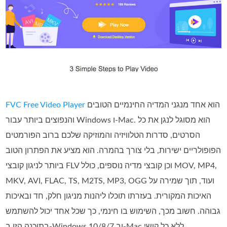
הוא אחד מנגני המדיה החינמיים הטובים
FVC Free Video Player
והנפוצים ביותר עבור Windows ו‑Mac. הוא מסוגל לנגן את כל
הסרטים, סדרות הטלוויזיה והמוזיקה שלכם ברוב הפורמטים
הפופולריים ישירות, בלי צורך בהמרה. הוא מציע את הפתרון הטוב
ביותר לניגון קובצי FLV וכן קובצי מדיה נוספים, כולל MOV, ‏MP4,
האיכות המקורית. בעזרתו תוכלו ליהנות מניגון חלק, חד ובאיכות
גבוהה. חשוב מכך, השימוש בו חינמי, כך שכל אחד יכול להשתמש
בתוכנה הזו ב‑Windows 10/8/7 וב‑Mac ללא כל קושי.