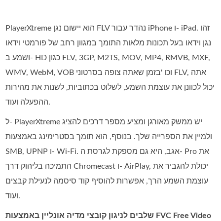
PlayerXtreme הוא יישום נגן FLV נהדר עבור iPhone ו- iPad. זהו
נגן וידאו בעל תכונות מלאות התומך במגוון רחב של פורמטי וידאו
ושמע ב- HD כגון FLV, 3GP, M2TS, MOV, MP4, RMVB, MXF,
WMV, WebM, VOB וכו 'בזמן שאתה צופה בסרטוני FLV, אתה
יכול לכוונן את עוצמת השמע, לשלוט בכתוביות, לשנות את מהירות
ההפעלה ועוד.
ל- PlayerXtreme יש ממשק מאורגן ומציע מספר דרכים להציג
ולמיין את הספרייה שלך. בנוסף, הוא תומך בסטרימינג באמצעות
SMB, UPNP ו- Wi-Fi. אגב, היא גם מספקת לגרסת ה- Pro את
התמיכה בליהוק דרך Chromecast ו- AirPlay, יכולת להגביר את
עוצמת השמע הרך, אפשרות להוסיף קוד סיסמה לנעילת קבצים
ועוד.
שלבים לניגון קובצי מדיה אונליין באמצעות FVC Free Video