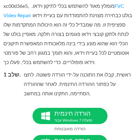
FVC
xc00d36e5, מומלץ מאוד להשתמש בכלי לתיקון וידאו. ‏
בולט כבחירה מצוינת להתמודדות עם בעיית וידאו
Video Repair
ספציפית זו. מה שמבדיל כלי זה הוא היכולות המתקדמות שלו
לנתח ולתקן קובצי וידאו פגומים בצורה חלקה. מאפיין בולט של
הכלי הוא שהוא מונע בידי בינה מלאכותית המאפשרת תיקונים
אוטומטיים לכל בעיית וידאו, והוא תומך במגוון רחב של פורמטי
וידאו פופולריים. כדי להשתמש בכלי, פעלו כך:
שלב 1.
ראשית, קבלו את התוכנה על‑ידי הורדה פשוטה. לחצו
על כפתור ההורדה החינמית. לאחר שההורדה
הסתיימה, התקינו אותה במחשב.
הורדה חינמית
עבור Windows 7 ומעלה
הורדה מאובטחת