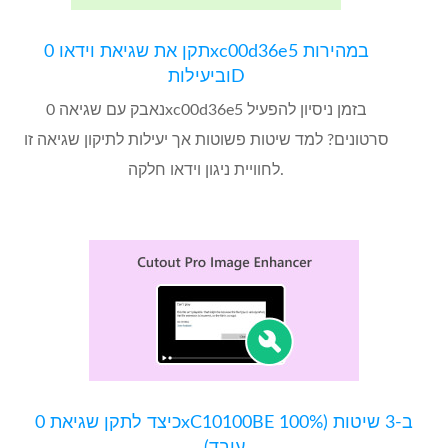
תקן את שגיאת וידאו 0xc00d36e5 במהירות
וביעילותD
נאבק עם שגיאה 0xc00d36e5 בזמן ניסיון להפעיל
סרטונים? למד שיטות פשוטות אך יעילות לתיקון שגיאה זו
לחוויית ניגון וידאו חלקה.
כיצד לתקן שגיאת 0xC10100BE ב-3 שיטות (100%
עובד)