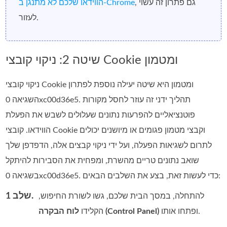
, גם פתרון זה עשוי
הווידאו שלכם לא מתנגן ב‑Chrome
לעזור.
שיטה 2: ניקוי קובצי Cookie ומטמון
ניקוי קובצי Cookie ומטמון היא שיטה יעילה נוספת לפתרון
השגיאה 0xc00d36e5. תהליך ידני זה עוזר לחסל מקורות
פוטנציאליים להפרעות נתונים שעלולים לשבש את הפעלת
הווידאו. קובצי Cookie וקבצי מטמון פגומים או מיושנים יכולים
לתרום לשגיאות הפעלה, ועל ידי ניקוי קבצים אלה, הדפדפן שלך
שואב נתונים טריים מהשרת, ומפחית את הסבירות להיתקל
בשגיאה 0xc00d36e5. כדי לעשות זאת, בצע את השלבים הבאים:
שלב 1.
להתחלה, במסך הבית שלכם, גשו לשורת החיפוש,
ופתחו אותו.
לוח הבקרה (Control Panel)
הקלידו