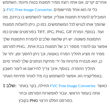
אחרים יקרים. אם אתה רוצה ממיר תמונות בטוח וחינמי, השתמש
. כלי זה הוא אחד מהיישומים
FVC Free Image Converter
ב‑
המובילים להמרת תמונות אונליין. אפשר להשתמש בו בחינם, מה
שהופך אותו לנגיש לכל המשתמשים. כמו כן, ניתן להעלות תמונות
בפורמטים שונים כמו TIFF,‏ JPG,‏ PNG,‏ GIF ועוד. בנוסף, המרת
התמונות פשוטה: יש רק שלושה שלבים להמרת התמונות שלך
לפורמט PNG. אפשר גם להמיר מספר רב של תמונות בבת אחת.
ממיר זה מציע תהליך המרה באצווה, וכך ניתן לחסוך זמן. יתר על
כן, הוא מבטיח פרטיות על‑ידי מחיקת הנתונים שלך לאחר סיום
תהליך ההמרה. בנוסף, אינך צריך להירשם או ליצור חשבון
באפליקציה הזו. אפשר להשתמש בה מיד לאחר פתיחת האתר.
שלב 1:
. כאשר
FVC Free Image Converter
תחילה, בקר באתר
אתה בעמוד הראשי, עבור לאפשרות הפורמט ובחר
כפורמט הפלט הרצוי.
PNG
בקובץ