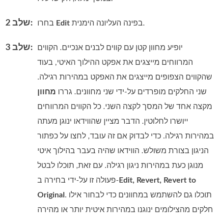
שלב 2:
בפינה העליונה הימנית.
Edit
בחרו
שלב 3:
יופיע מחוון קטן עם קווים לבנים אנכיים. הקווים
המרווחים מייצגים את אפקט ההילוך האיטי, בעוד
שהקווים הצפופים מייצגים את האפקט במהירות רגילה.
שני החלקים מופרדים על‑ידי שני מחוונים. גררו
מחוון
מקצה אחד של המסך לקצה השני. כל הקווים המרווחים
ייושרו לחלוטין. הדבר מציין שהווידאו ינוגן מעתה
במהירות רגילה. כדי לבדוק אם זה עובד, לחצו על כפתור
הניגון בצורת משולש. הווידאו שהיה בעבר בהילוך איטי
מנוגן כעת במהירות ניגון רגילה. עם זאת, תוכלו לבטל
Edit, Revert, Revert to
פעולה זו על‑ידי בחירה ב‑
. תוכלו גם להשתמש במחוונים כדי לבחור אילו
Original
חלקים מהצילומים ינוגנו במהירות איטית יותר או מהירה