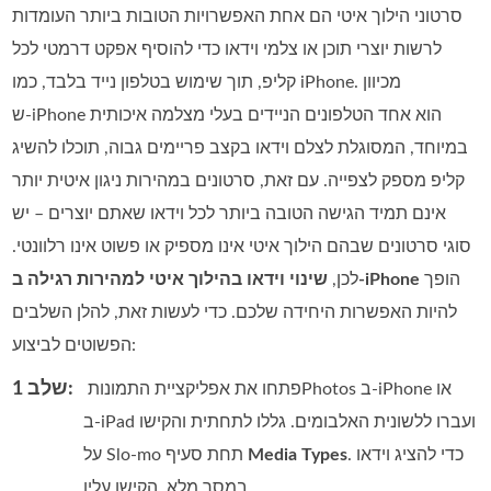
סרטוני הילוך איטי הם אחת האפשרויות הטובות ביותר העומדות
לרשות יוצרי תוכן או צלמי וידאו כדי להוסיף אפקט דרמטי לכל
קליפ, תוך שימוש בטלפון נייד בלבד, כמו iPhone. מכיוון
ש‑iPhone הוא אחד הטלפונים הניידים בעלי מצלמה איכותית
במיוחד, המסוגלת לצלם וידאו בקצב פריימים גבוה, תוכלו להשיג
קליפ מספק לצפייה. עם זאת, סרטונים במהירות ניגון איטית יותר
אינם תמיד הגישה הטובה ביותר לכל וידאו שאתם יוצרים – יש
סוגי סרטונים שבהם הילוך איטי אינו מספיק או פשוט אינו רלוונטי.
הופך
שינוי וידאו בהילוך איטי למהירות רגילה ב‑iPhone
לכן,
להיות האפשרות היחידה שלכם. כדי לעשות זאת, להלן השלבים
הפשוטים לביצוע:
שלב 1:
פתחו את אפליקציית התמונות ‏Photos ב‑iPhone או
ב‑iPad ועברו ללשונית האלבומים. גללו לתחתית והקישו
. כדי להציג וידאו
Media Types
על Slo-mo תחת סעיף
במסך מלא, הקישו עליו.