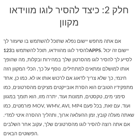
חלק 2: כיצד להסיר לוגו מווידאו
מקוון
אם אתה מחפש יישום נפלא שתוכל להשתמש בו שיעזור לך
. יישום זה יכול
123APPS
להסיר לוגו מהווידאו, תוכל להשתמש ב
לסייע לך להסיר לוגו מהסרטון שלך במהירות ובקלות, מה שהופך
אותו למושלם ומתאים למתחילים. נוסף על כך, הכלי המקוון הזה
חינמי, כך שלא צריך לדאוג אם לרכוש אותו או לא. כמו כן, אחד
מתפקידיו הטובים הוא הסרת אובייקטים מציקים מהסרטונים, כמו
סימני מים, טקסטים, תמונות ועוד. יתרה מזו, הוא תומך במגוון
פורמטים, כמו MOV,‏ WMV,‏ AVI,‏ MP4 ועוד. עם זאת, בכל פעם
שאתה מעלה קובץ, זמן ההעלאה ארוך, ותהליך ההסרה איטי למדי.
אם אתה רוצה להסיר לוגו מהסרטונים שלך, עקוב אחר השלבים
הפשוטים הבאים.