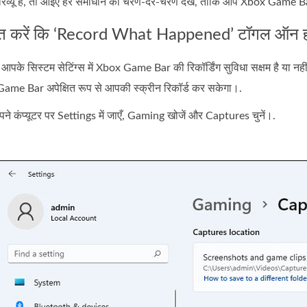
यू है, तो आइए हर समाधान को चरण‑दर‑चरण देखें, ताकि आप Xbox Game Bar कै
चित करें कि ‘Record What Happened’ टॉगल ऑन 
ि आपके सिस्टम सेटिंग्स में Xbox Game Bar की रिकॉर्डिंग सुविधा सक्षम है या न
 Game Bar अपेक्षित रूप से आपकी स्क्रीन रिकॉर्ड कर सकेगा।.
पने कंप्यूटर पर Settings में जाएँ, Gaming खोजें और Captures चुनें।.