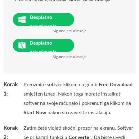
Besplatno
preuzimanje
Sigurno preuzimanje
Za Windows 7 ili noviji
Besplatno
preuzimanje
Sigurno preuzimanje
Za MacOS 10.7 ili noviji
Korak
Preuzmite softver klikom na gumb
Free Download
1:
smješten iznad. Nakon toga morate instalirati
softver na svoje računalo i pokrenuti ga klikom na
Start Now
nakon što završite instalaciju.
Korak
Zatim ćete vidjeti skočni prozor na ekranu. Softver
2:
će prikazati funkciju
Converter
. Da biste uvezli