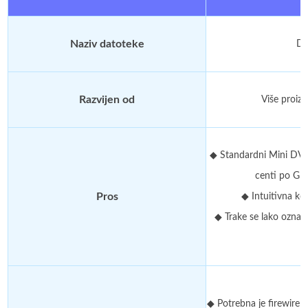
Naziv datoteke
Di
Razvijen od
Više proiz
◆ Standardni Mini DV i
centi po GB
Pros
◆ Intuitivna ko
◆ Trake se lako označa
◆ Potrebna je firewire 