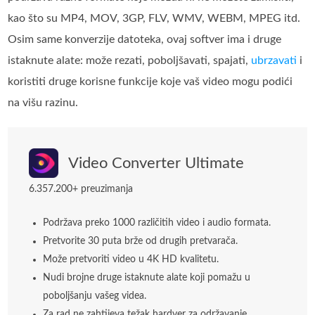
kao što su MP4, MOV, 3GP, FLV, WMV, WEBM, MPEG itd.
Osim same konverzije datoteka, ovaj softver ima i druge
istaknute alate: može rezati, poboljšavati, spajati,
ubrzavati
i
koristiti druge korisne funkcije koje vaš video mogu podići
na višu razinu.
Video Converter Ultimate
6.357.200+ preuzimanja
Podržava preko 1000 različitih video i audio formata.
Pretvorite 30 puta brže od drugih pretvarača.
Može pretvoriti video u 4K HD kvalitetu.
Nudi brojne druge istaknute alate koji pomažu u
poboljšanju vašeg videa.
Za rad ne zahtijeva težak hardver za održavanje.