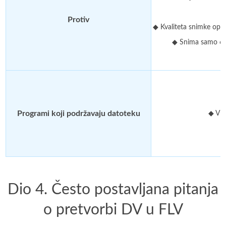
Protiv
◆ Kvaliteta snimke opa
◆ Snima samo 60
Programi koji podržavaju datoteku
◆ VLC
Dio 4. Često postavljana pitanja
o pretvorbi DV u FLV