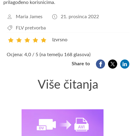
prilagođeno korisnicima.
Maria James
21. prosinca 2022
FLV pretvorba
Izvrsno
1
2
3
4
5
Ocjena: 4,0 / 5 (na temelju 168 glasova)
Share to
Više čitanja