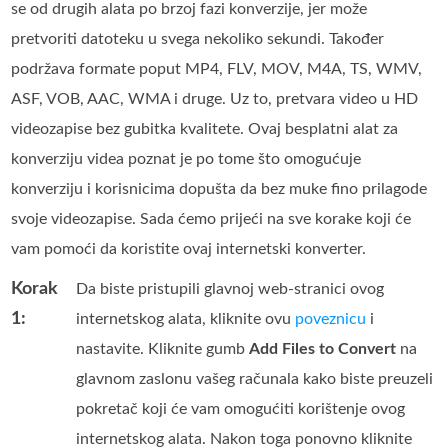
se od drugih alata po brzoj fazi konverzije, jer može
pretvoriti datoteku u svega nekoliko sekundi. Također
podržava formate poput MP4, FLV, MOV, M4A, TS, WMV,
ASF, VOB, AAC, WMA i druge. Uz to, pretvara video u HD
videozapise bez gubitka kvalitete. Ovaj besplatni alat za
konverziju videa poznat je po tome što omogućuje
konverziju i korisnicima dopušta da bez muke fino prilagode
svoje videozapise. Sada ćemo prijeći na sve korake koji će
vam pomoći da koristite ovaj internetski konverter.
Korak
Da biste pristupili glavnoj web-stranici ovog
1:
internetskog alata, kliknite ovu
poveznicu
i
nastavite. Kliknite gumb
Add Files to Convert
na
glavnom zaslonu vašeg računala kako biste preuzeli
pokretač koji će vam omogućiti korištenje ovog
internetskog alata. Nakon toga ponovno kliknite