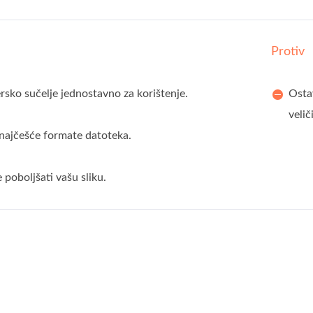
Protiv
rsko sučelje jednostavno za korištenje.
Ostav
velič
najčešće formate datoteka.
poboljšati vašu sliku.