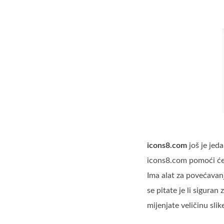
icons8.com
još je jeda
icons8.com pomoći će v
Ima alat za povećavanj
se pitate je li sigura
mijenjate veličinu slik