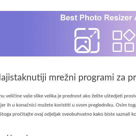
ajistaknutiji mrežni programi za p
u veličine vaše slike velika je prednost ako želite uštedjeti pros
jer ih u konačnici možete koristiti u svom pregledniku. Osim tog
Stoga pročitajte ovaj odjeljak sveobuhvatno kako biste saznali koj