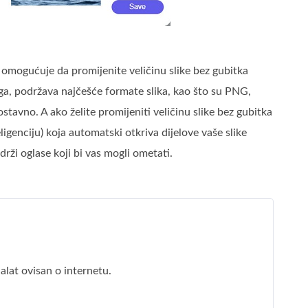
am omogućuje da promijenite veličinu slike bez gubitka
toga, podržava najčešće formate slika, kao što su PNG,
tavno. A ako želite promijeniti veličinu slike bez gubitka
ligenciju) koja automatski otkriva dijelove vaše slike
drži oglase koji bi vas mogli ometati.
 alat ovisan o internetu.