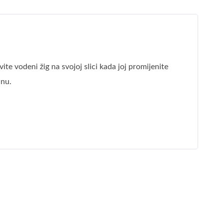
ite vodeni žig na svojoj slici kada joj promijenite
inu.