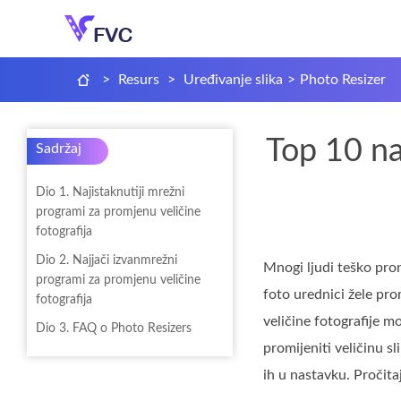
>
Resurs
>
Uređivanje slika
>
Photo Resizer
Top 10 naj
Sadržaj
Dio 1. Najistaknutiji mrežni
programi za promjenu veličine
fotografija
Dio 2. Najjači izvanmrežni
Mnogi ljudi teško pron
programi za promjenu veličine
foto urednici žele pro
fotografija
veličine fotografije m
Dio 3. FAQ o Photo Resizers
promijeniti veličinu sl
ih u nastavku. Pročita