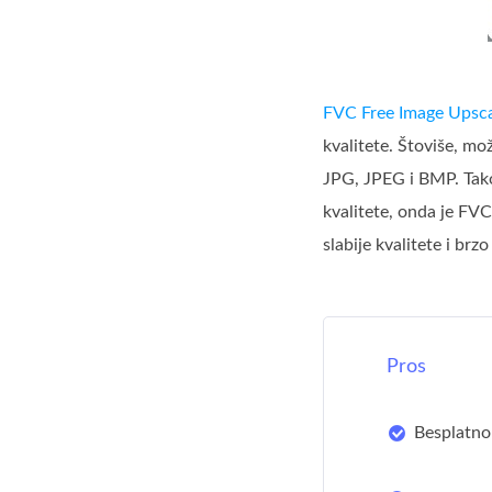
FVC Free Image Upsca
kvalitete. Štoviše, mo
JPG, JPEG i BMP. Takođ
kvalitete, onda je FVC
slabije kvalitete i brz
Pros
Besplatno 