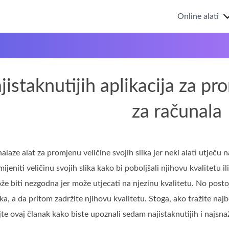
Online alati
istaknutijih aplikacija za pr
za računala
alaze alat za promjenu veličine svojih slika jer neki alati utječu 
mijeniti veličinu svojih slika kako bi poboljšali njihovu kvalitetu
ože biti nezgodna jer može utjecati na njezinu kvalitetu. No post
ika, a da pritom zadržite njihovu kvalitetu. Stoga, ako tražite naj
jte ovaj članak kako biste upoznali sedam najistaknutijih i najsna