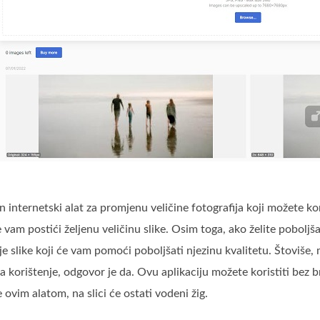
n internetski alat za promjenu veličine fotografija koji možete kori
am postići željenu veličinu slike. Osim toga, ako želite poboljšati
e slike koji će vam pomoći poboljšati njezinu kvalitetu. Štoviše, 
n za korištenje, odgovor je da. Ovu aplikaciju možete koristiti bez
e ovim alatom, na slici će ostati vodeni žig.