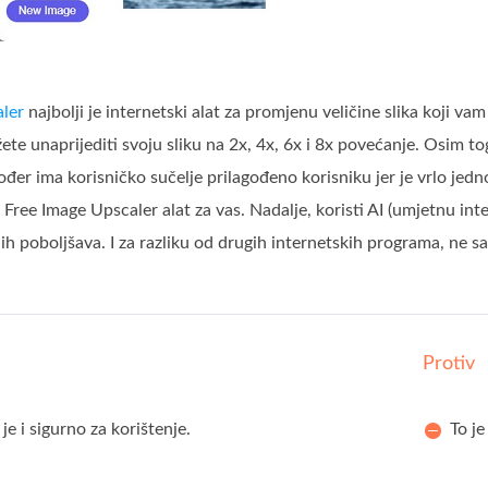
ler
najbolji je internetski alat za promjenu veličine slika koji v
žete unaprijediti svoju sliku na 2x, 4x, 6x i 8x povećanje. Osim 
er ima korisničko sučelje prilagođeno korisniku jer je vrlo jednos
 Free Image Upscaler alat za vas. Nadalje, koristi AI (umjetnu inte
o ih poboljšava. I za razliku od drugih internetskih programa, ne sa
Protiv
je i sigurno za korištenje.
To je