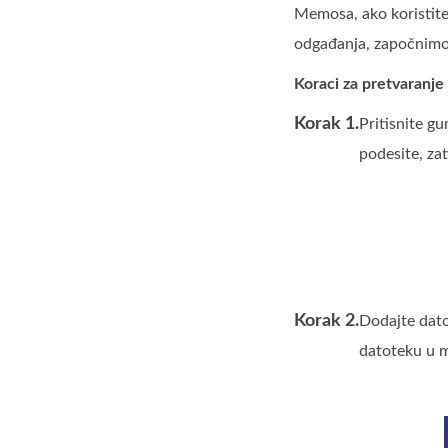
Memosa, ako koristite 
odgađanja, započnimo 
Koraci za pretvaranj
Korak 1.
Pritisnite g
podesite, zat
Korak 2.
Dodajte dat
datoteku u ma