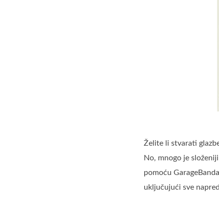
Želite li stvarati gla
No, mnogo je složenij
pomoću GarageBanda od
uključujući sve napred