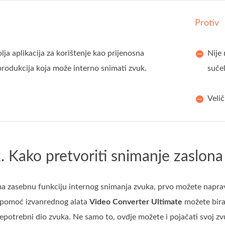
Protiv
olja aplikacija za korištenje kao prijenosna
Nije 
produkcija koja može interno snimati zvuk.
sučel
Velič
. Kako pretvoriti snimanje zaslon
 zasebnu funkciju internog snimanja zvuka, prvo možete napravit
z pomoć izvanrednog alata
Video Converter Ultimate
možete bira
epotrebni dio zvuka. Ne samo to, ovdje možete i pojačati svoj zvuk