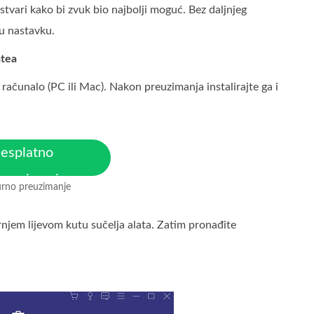
stvari kako bi zvuk bio najbolji moguć. Bez daljnjeg
u nastavku.
atea
računalo (PC ili Mac). Nakon preuzimanja instalirajte ga i
esplatno
reuzimanje
urno preuzimanje
 MacOS 10.7 ili noviji
njem lijevom kutu sučelja alata. Zatim pronađite