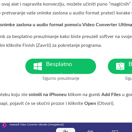
ovaj alat i napravite konverziju, možete učiniti puno “magičnih” 
pretvaranje vaše snimke zaslona u audio format prateći korake 
e snimke zaslona u audio format pomoću Video Converter Ultim
umb za besplatno preuzimanje kako biste preuzeli softver na svoje 
im kliknite Finish (Završi) za pokretanje programa.
Besplatno
B
preuzimanje
p
Sigurno preuzimanje
Sig
Za Windows 7 ili noviji
Za
oteku koju ste
snimili na iPhoneu
klikom na gumb
Add Files
u gor
pi, pojavit će se skočni prozor i kliknite
Open
(Otvori).