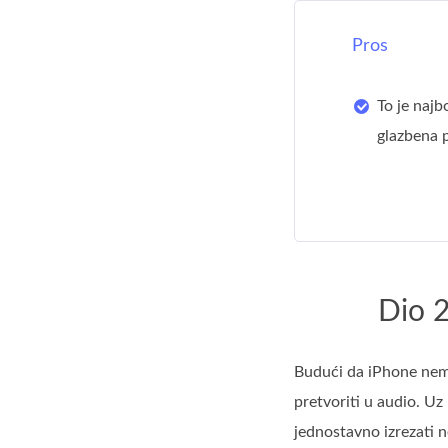
Pros
To je najb
glazbena 
Dio 2
Budući da iPhone nema
pretvoriti u audio. U
jednostavno izrezati n