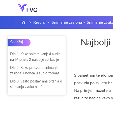
>
Resurs
>
Snimanje zaslona
>
Snimanje zvuk
Najbolj
Sadržaj
Dio 1. Kako snimiti vanjski audio
na iPhone s 2 najbolje aplikacije
Dio 2. Kako pretvoriti snimanje
zaslona iPhonea u audio format
S pametnim telefonom 
Dio 3. Često postavljana pitanja o
posvuda po svijetu be
snimanju zvuka na iPhone
Na primjer, možete sni
različite načine kako
s