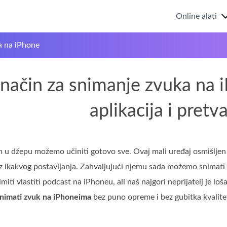
Online alati
a na iPhone
i način za snimanje zvuka na
aplikacija i pretv
u džepu možemo učiniti gotovo sve. Ovaj mali uređaj osmišljen j
z ikakvog postavljanja. Zahvaljujući njemu sada možemo snimati
miti vlastiti podcast na iPhoneu, ali naš najgori neprijatelj je l
nimati zvuk na iPhoneima
bez puno opreme i bez gubitka kvalite