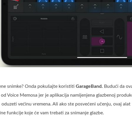
zbene snimke? Onda pokušajte koristiti
GarageBand.
Budući da ova
i od Voice Memosa jer je aplikacija namijenjena glazbenoj produk
uzeti većinu vremena. Ali ako ste posvećeni učenju, ovaj alat m
ne funkcije koje će vam trebati za snimanje glazbe.