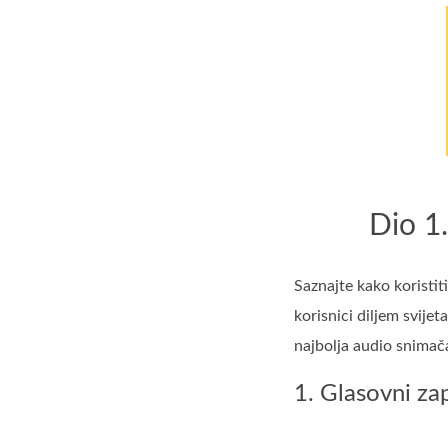
Dio 1.
Saznajte kako koristit
korisnici diljem svije
najbolja audio snimača
1. Glasovni zap