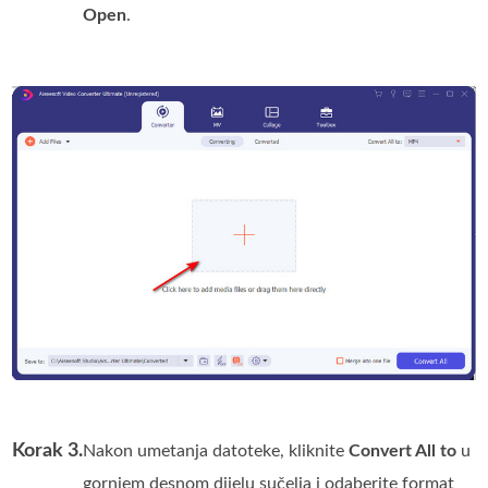
Open
.
Korak 3.
Nakon umetanja datoteke, kliknite
Convert All to
u
gornjem desnom dijelu sučelja i odaberite format