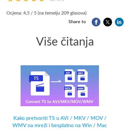
1
2
3
4
5
Ocjena: 4,5 / 5 (na temelju 209 glasova)
Share to
Više čitanja
Kako pretvoriti TS u AVI / MKV / MOV /
WMV na mreži i besplatno na Win / Mac