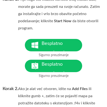
morate ga sada preuzeti na svoje računalo. Zatim
ga instalirajte i vrlo brzo obavite početno
podešavanje; kliknite
Start Now
da biste otvorili
program.
Besplatno
preuzimanje
Sigurno preuzimanje
Za Windows 7 ili noviji
Besplatno
preuzimanje
Sigurno preuzimanje
Za MacOS 10.7 ili noviji
Korak 2.
Ako je alat već otvoren, idite na
Add Files
ili
kliknite gumb +, zatim će se pojaviti mapa pa
potražite datoteku s ekstenzijom .f4v i kliknite