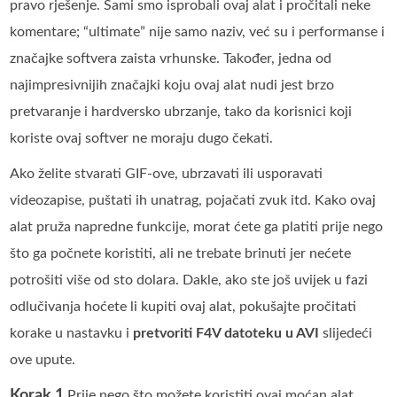
pravo rješenje. Sami smo isprobali ovaj alat i pročitali neke
komentare; “ultimate” nije samo naziv, već su i performanse i
značajke softvera zaista vrhunske. Također, jedna od
najimpresivnijih značajki koju ovaj alat nudi jest brzo
pretvaranje i hardversko ubrzanje, tako da korisnici koji
koriste ovaj softver ne moraju dugo čekati.
Ako želite stvarati GIF-ove, ubrzavati ili usporavati
videozapise, puštati ih unatrag, pojačati zvuk itd. Kako ovaj
alat pruža napredne funkcije, morat ćete ga platiti prije nego
što ga počnete koristiti, ali ne trebate brinuti jer nećete
potrošiti više od sto dolara. Dakle, ako ste još uvijek u fazi
odlučivanja hoćete li kupiti ovaj alat, pokušajte pročitati
korake u nastavku i
pretvoriti F4V datoteku u AVI
slijedeći
ove upute.
Korak 1.
Prije nego što možete koristiti ovaj moćan alat,