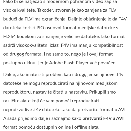
kako bi se natjecao s modernom pohranom video zapisa
visoke kvalitete. Također, stvoren je kao zamjena za FLV
budući da FLV ima ograničenja. Daljnje objašnjenje je da F4V
datoteka koristi ISO osnovni format medijske datoteke s
H.264 kodekom za smanjenje veličine datoteke. Iako format
sadrži visokokvalitetni izlaz, F4V ima manju kompatibilnost
od drugog formata. I ne samo to, nego je i ovaj format
postupno ukinut jer je Adobe Flash Player već povučen.
Dakle, ako imate isti problem kao i drugi, jer se njihove .f4v
datoteke ne mogu reproducirati na njihovom medijskom
reproduktoru, nastavite čitati u nastavku. Prikupili smo
različite alate koji će vam pomoći reproducirati
neproizvodive .f4v datoteke tako da pretvorite format u AVI.
A sada prijeđimo dalje i saznajmo kako
pretvoriti F4V u AVI
format pomoću dostupnih online i offline alata.