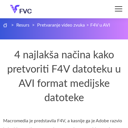
>
Resurs
>
Pretvaranje video zvuka
>
F4V u AVI
4 najlakša načina kako
pretvoriti F4V datoteku u
AVI format medijske
datoteke
Macromedia je predstavila F4V, a kasnije ga je Adobe razvio