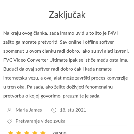
Zaključak
Na kraju ovog članka, sada imamo uvid u to što je F4V i
zašto ga morate pretvoriti. Sav online i offline softver
spomenut u ovom članku radi dobro. Iako su svi alati izvrsni,
FVC Video Converter Ultimate ipak se ističe među ostalima.
Budući da ovaj softver radi dobro čak i kada nemate
internetsku vezu, a ovaj alat može završiti proces konverzije
u tren oka. Pa sada, ako želite doživjeti fenomenalnu
pretvorbu o kojoj govorimo, preuzmite je sada.
Maria James
18. stu 2021
Pretvaranje video zvuka
Izvrsno