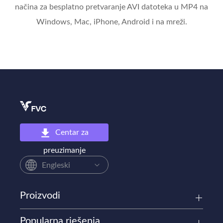
načina za besplatno pretvaranje AVI datoteka u MP4 na
Windows, Mac, iPhone, Android i na mreži.
Centar za
preuzimanje
Engleski
Proizvodi
Popularna rješenja