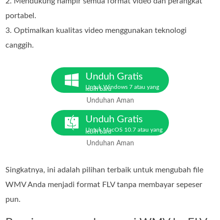
2. Mendukung hampir semua format video dan perangkat
portabel.
3. Optimalkan kualitas video menggunakan teknologi
canggih.
Unduh Gratis
Untuk Windows 7 atau yang
lebih baru
Unduhan Aman
Unduh Gratis
Untuk MacOS 10.7 atau yang
lebih baru
Unduhan Aman
Singkatnya, ini adalah pilihan terbaik untuk mengubah file
WMV Anda menjadi format FLV tanpa membayar sepeser
pun.