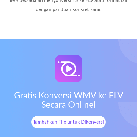
file video adalah mengonversi TS ke FLV atau format lain
dengan panduan konkret kami.
Gratis Konversi WMV ke FLV
Secara Online!
Tambahkan File untuk Dikonversi