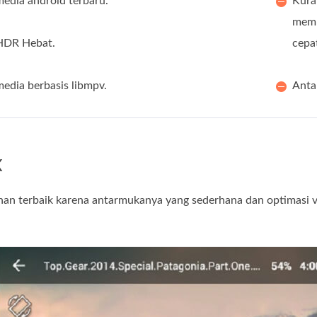
edia android terbaru.
Kura
memp
HDR Hebat.
cepa
edia berbasis libmpv.
Anta
X
ihan terbaik karena antarmukanya yang sederhana dan optimasi v