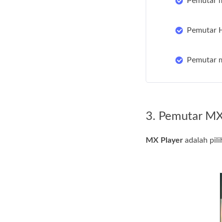
Pemutar m
Pemutar 
Pemutar m
3. Pemutar M
MX Player
adalah pil