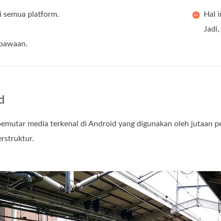
i semua platform.
Hal 
Jadi,
 bawaan.
d
emutar media terkenal di Android yang digunakan oleh jutaan peng
rstruktur.