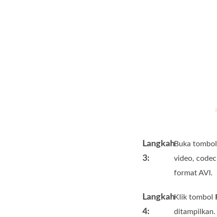
Langkah
Buka tombo
3:
video, codec
format AVI.
Langkah
Klik tombol
4:
ditampilkan