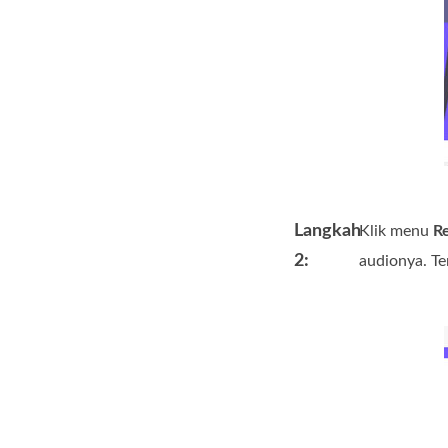
Langkah
Klik menu
R
2:
audionya. T