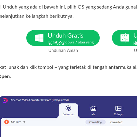
 Unduh yang ada di bawah ini, pilih OS yang sedang Anda gunakan
elanjutkan ke langkah berikutnya.
Unduh Gratis
U
Untuk Windows 7 atau yang
U
lebih baru
le
Unduhan Aman
U
at lunak dan klik tombol + yang terletak di tengah antarmuka 
Open
.