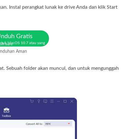
. Instal perangkat lunak ke drive Anda dan klik Start
nduh Gratis
ntuk MacOS 10.7 atau yang
bih baru
nduhan Aman
alat. Sebuah folder akan muncul, dan untuk mengunggah