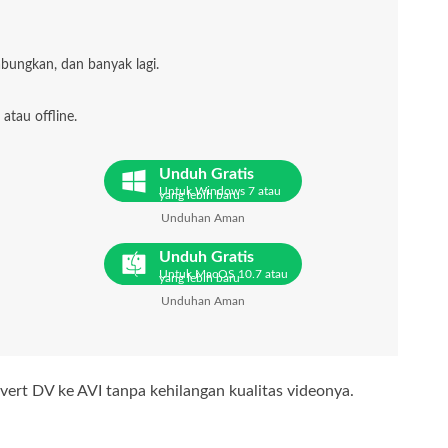
bungkan, dan banyak lagi.
atau offline.
Unduh Gratis
Untuk Windows 7 atau
yang lebih baru
Unduhan Aman
Unduh Gratis
Untuk MacOS 10.7 atau
yang lebih baru
Unduhan Aman
onvert DV ke AVI tanpa kehilangan kualitas videonya.