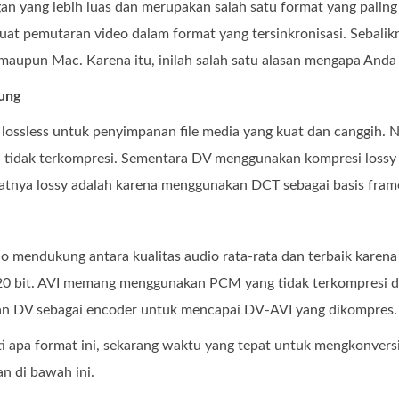
n yang lebih luas dan merupakan salah satu format yang palin
at pemutaran video dalam format yang tersinkronisasi. Sebalikn
maupun Mac. Karena itu, inilah salah satu alasan mengapa An
ung
le lossless untuk penyimpanan file media yang kuat dan canggi
 tidak terkompresi. Sementara DV menggunakan kompresi lossy un
tnya lossy adalah karena menggunakan DCT sebagai basis fram
dio mendukung antara kualitas audio rata-rata dan terbaik kar
20 bit. AVI memang menggunakan PCM yang tidak terkompresi dan
n DV sebagai encoder untuk mencapai DV-AVI yang dikompres.
ti apa format ini, sekarang waktu yang tepat untuk mengkonve
an di bawah ini.