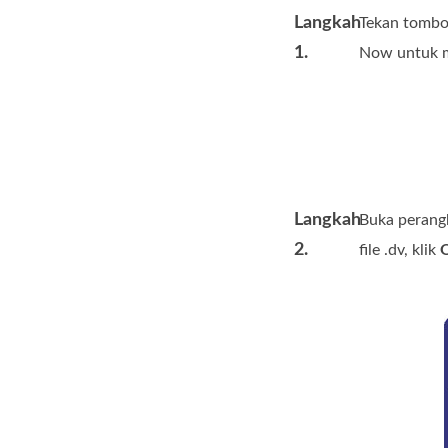
Langkah
Tekan tombol
1.
Now untuk m
Langkah
Buka perangk
2.
file .dv, klik