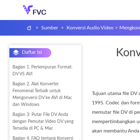
>
Sumber
>
Konversi Audio Video
>
Mengkonv
Konv
Daftar Isi
Bagian 1. Pertempuran Format:
DV VS AVI
Bagian 2. Alat Konverter
Fenomenal Terbaik untuk
Tujuan utama file DV
Mengonversi DV ke AVI di Mac
1995. Codec dan forma
dan Windows
memutar file DV di pe
Bagian 3: Putar File DV Anda
mempertimbangkan untu
dengan Pemutar Video DV yang
Tersedia di PC & Mac
akan membantu And
Bagian 4. FAQ tentang Konversi