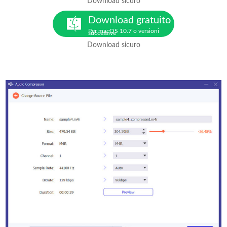
Download sicuro
Download gratuito
Per macOS 10.7 o versioni
successive
Download sicuro