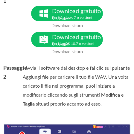
1
Download gratuito
Per Windows 7 o versioni
successive
Download sicuro
Download gratuito
Per MacOS 10.7 o versioni
successive
Download sicuro
Passaggio
. Avvia il software dal desktop e fai clic sul pulsante
2
Aggiungi file per caricare il tuo file WAV. Una volta
caricato il file nel programma, puoi iniziare a
modificarlo cliccando sugli strumenti
Modifica
e
Taglia
situati proprio accanto ad esso.