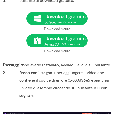
1.
pulsante di download gratuito.
Download gratuito
Per Windows 7 o versioni
successive
Download sicuro
Download gratuito
Per macOS 10.7 o versioni
successive
Download sicuro
Passaggio
Dopo averlo installato, avvialo. Fai clic sul pulsante
2.
Rosso con il segno +
per aggiungere il video che
contiene il codice di errore 0xc00d36e5 e aggiungi
il video di esempio cliccando sul pulsante
Blu con il
segno +
.