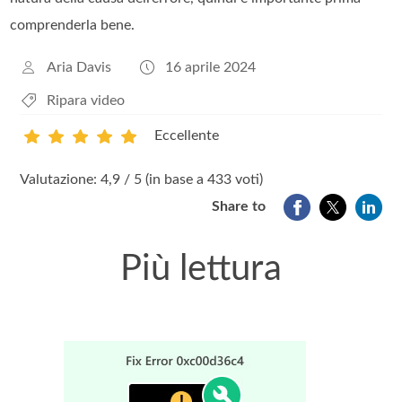
comprenderla bene.
Aria Davis
16 aprile 2024
Ripara video
Eccellente
1
2
3
4
5
Valutazione: 4,9 / 5 (in base a 433 voti)
Share to
Più lettura