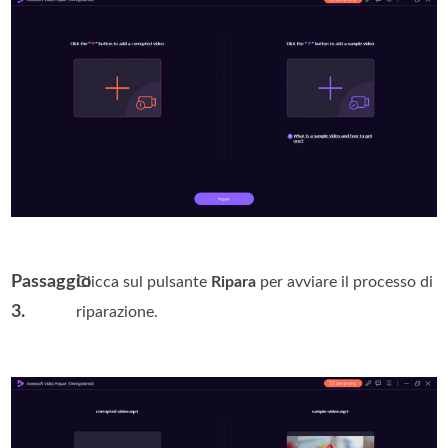
Passaggio
Clicca sul pulsante
Ripara
per avviare il processo di
3.
riparazione.