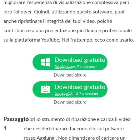
migliorare l'esperienza di visualizzazione complessiva per i
loro follower. Quindi, utilizzando questo software, puoi
anche ripristinare l'integrità dei tuoi video, poiché
contribuisce a una presentazione più fluida e professionale
sulla piattaforma YouTube. Nel frattempo, ecco come usarlo.
Download gratuito
Per Windows 7 o versioni
successive
Download sicuro
Download gratuito
Per macOS 10.7 o versioni
successive
Download sicuro
Passaggio
. Apri lo strumento di riparazione e carica il video
1
che desideri riparare facendo clic sul pulsante
rosso Aggiungi. Non dimenticare di caricare un