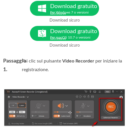
Download gratuito
Per Windows 7 o versioni
successive
Download sicuro
Download gratuito
Per macOS 10.7 o versioni
successive
Download sicuro
Passaggio
Fai clic sul pulsante
Video Recorder
per iniziare la
1.
registrazione.