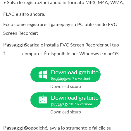
• Salva le registrazioni audio in formato MP3, M4A, WMA,
FLAC e altro ancora.
Ecco come registrare il gameplay su PC utilizzando FVC
Screen Recorder:
Passaggio
. Scarica e installa FVC Screen Recorder sul tuo
1
computer. È disponibile per Windows e macOS.
Download gratuito
Per Windows 7 o versioni
successive
Download sicuro
Download gratuito
Per macOS 10.7 o versioni
successive
Download sicuro
Passaggio
. Dopodiché, avvia lo strumento e fai clic sul