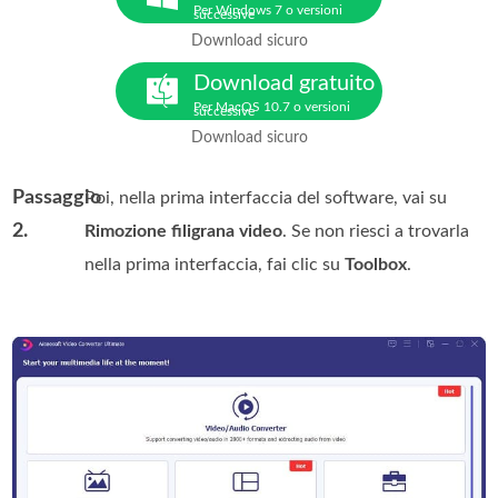
Per Windows 7 o versioni
successive
Download sicuro
Download gratuito
Per MacOS 10.7 o versioni
successive
Download sicuro
Passaggio
Poi, nella prima interfaccia del software, vai su
2.
Rimozione filigrana video
. Se non riesci a trovarla
nella prima interfaccia, fai clic su
Toolbox
.