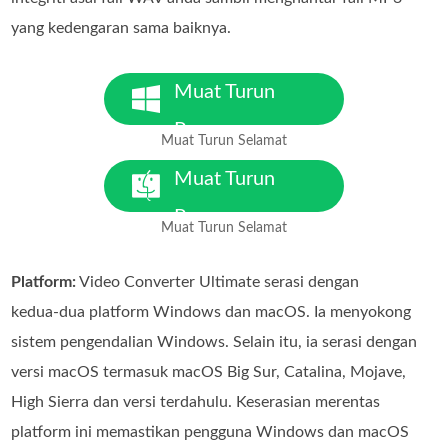
yang kedengaran sama baiknya.
Muat Turun
Percuma
Muat Turun Selamat
Untuk Windows 7 atau lebih
baharu
Muat Turun
Percuma
Muat Turun Selamat
Untuk MacOS 10.7 atau lebih
baharu
Platform:
Video Converter Ultimate serasi dengan
kedua‑dua platform Windows dan macOS. Ia menyokong
sistem pengendalian Windows. Selain itu, ia serasi dengan
versi macOS termasuk macOS Big Sur, Catalina, Mojave,
High Sierra dan versi terdahulu. Keserasian merentas
platform ini memastikan pengguna Windows dan macOS