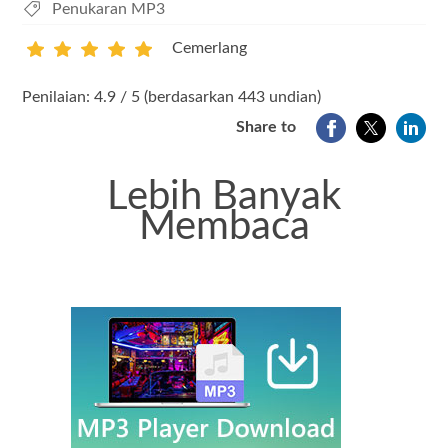
Penukaran MP3
Cemerlang
1
2
3
4
5
Penilaian: 4.9 / 5 (berdasarkan 443 undian)
Share to
Lebih Banyak
Membaca