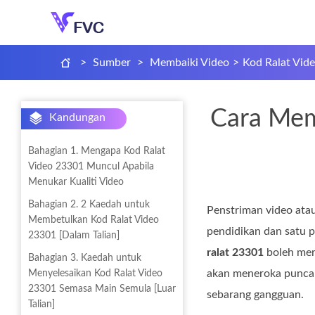
>
Sumber
>
Membaiki Video
>
Kod Ralat Vid
Cara Mem
Kandungan
Bahagian 1. Mengapa Kod Ralat
Video 23301 Muncul Apabila
Menukar Kualiti Video
Bahagian 2. 2 Kaedah untuk
Penstriman video atau
Membetulkan Kod Ralat Video
pendidikan dan satu p
23301 [Dalam Talian]
ralat 23301
boleh mer
Bahagian 3. Kaedah untuk
akan meneroka punca 
Menyelesaikan Kod Ralat Video
23301 Semasa Main Semula [Luar
sebarang gangguan.
Talian]