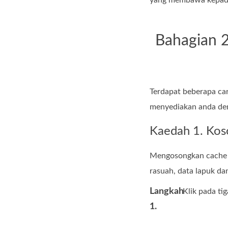
yang membawa kepada
Bahagian 
Terdapat beberapa car
menyediakan anda den
Kaedah 1. Kos
Mengosongkan cache p
rasuah, data lapuk da
Langkah
Klik pada tig
1.