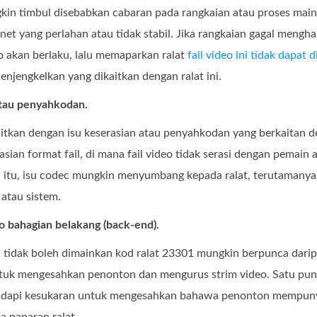
kin timbul disebabkan cabaran pada rangkaian atau proses main 
net yang perlahan atau tidak stabil. Jika rangkaian gagal mengh
o akan berlaku, lalu memaparkan ralat
fail video ini tidak dapat 
jengkelkan yang dikaitkan dengan ralat ini.
atau penyahkodan.
kaitkan dengan isu keserasian atau penyahkodan yang berkaitan de
sian format fail, di mana fail video tidak serasi dengan pema
 itu, isu codec mungkin menyumbang kepada ralat, terutamanya 
atau sistem.
o bahagian belakang (back-end).
i tidak boleh dimainkan kod ralat 23301 mungkin berpunca dari
uk mengesahkan penonton dan mengurus strim video. Satu punc
adapi kesukaran untuk mengesahkan bahawa penonton mempunya