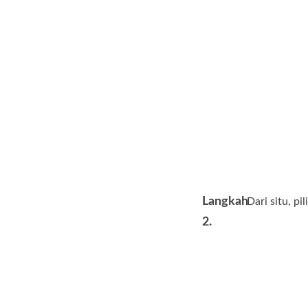
Langkah
Dari situ, pi
2.