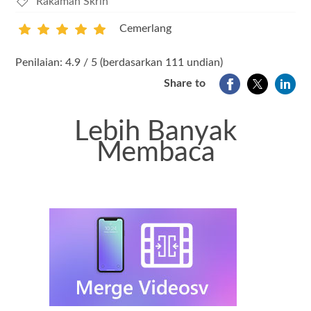
Rakaman Skrin
Cemerlang
1
2
3
4
5
Penilaian: 4.9 / 5 (berdasarkan 111 undian)
Share to
Lebih Banyak
Membaca