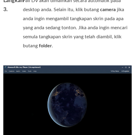
Langkah
Fail DV akan dimainkan secara automatik pada
3.
desktop anda. Selain itu, klik butang
camera
jika
anda ingin mengambil tangkapan skrin pada apa
yang anda sedang tonton. Jika anda ingin mencari
semula tangkapan skrin yang telah diambil, klik
butang
folder
.