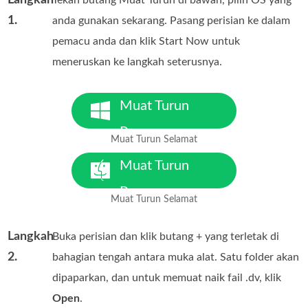
1.
anda gunakan sekarang. Pasang perisian ke dalam
pemacu anda dan klik Start Now untuk
meneruskan ke langkah seterusnya.
Muat Turun
Percuma
Muat Turun Selamat
Untuk Windows 7 atau lebih
baharu
Muat Turun
Percuma
Muat Turun Selamat
Untuk MacOS 10.7 atau lebih
baharu
Langkah
Buka perisian dan klik butang + yang terletak di
2.
bahagian tengah antara muka alat. Satu folder akan
dipaparkan, dan untuk memuat naik fail .dv, klik
Open
.