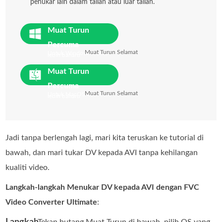
penukar lain dalam talian atau luar talian.
Muat Turun
Percuma
Muat Turun Selamat
Untuk Windows 7 atau
lebih baharu
Muat Turun
Percuma
Muat Turun Selamat
Untuk MacOS 10.7 atau
lebih baharu
Jadi tanpa berlengah lagi, mari kita teruskan ke tutorial di
bawah, dan mari tukar DV kepada AVI tanpa kehilangan
kualiti video.
Langkah-langkah Menukar DV kepada AVI dengan FVC
Video Converter Ultimate
:
Langkah
Tekan butang Muat Turun di bawah, pilih OS yang