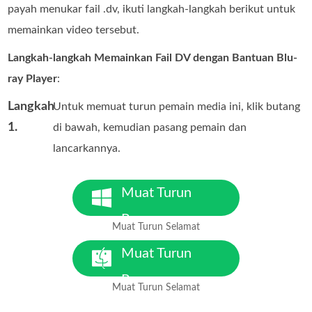
payah menukar fail .dv, ikuti langkah-langkah berikut untuk
memainkan video tersebut.
Langkah-langkah Memainkan Fail DV dengan Bantuan Blu-
ray Player
:
Langkah
Untuk memuat turun pemain media ini, klik butang
1.
di bawah, kemudian pasang pemain dan
lancarkannya.
Muat Turun
Percuma
Muat Turun Selamat
Untuk Windows 7 atau lebih
baharu
Muat Turun
Percuma
Muat Turun Selamat
Untuk MacOS 10.7 atau lebih
baharu