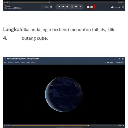
Langkah
Jika anda ingin berhenti menonton fail .dv, klik
4.
butang
cube
.