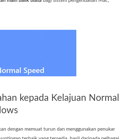
an main balik biasa
bagi sistem pengendalian Mac,
ahan kepada Kelajuan Normal
dows
saikan dengan memuat turun dan menggunakan penukar
untingan terbaik yang tersedia, hasil daripada pelbagai