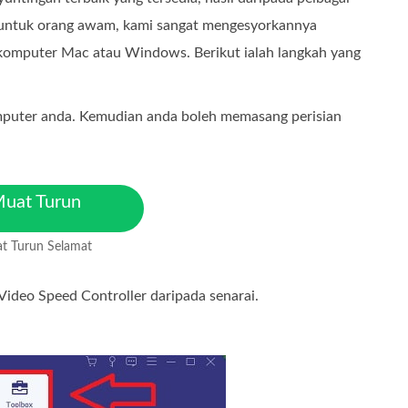
 untuk orang awam, kami sangat mengesyorkannya
 komputer Mac atau Windows. Berikut ialah langkah yang
uter anda. Kemudian anda boleh memasang perisian
uat Turun
ercuma
t Turun Selamat
tuk MacOS 10.7 atau lebih
aharu
ideo Speed Controller daripada senarai.