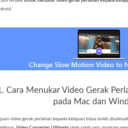
ara terbaik
untuk menukar video gerak perlahan kepada kelaju
droid.
1. Cara Menukar Video Gerak Perl
pada Mac dan Win
juan video gerak perlahan kepada kelajuan biasa boleh disele
baliknya,
Video Converter Ultimate
ialah salah satu program peny