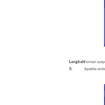
Langkah
Format outpu
5:
Apabila anda