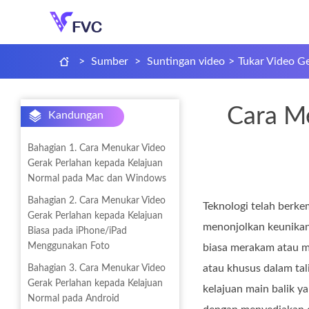
>
Sumber
>
Suntingan video
>
Tukar Video Ge
Cara Me
Kandungan
Bahagian 1. Cara Menukar Video
Gerak Perlahan kepada Kelajuan
Normal pada Mac dan Windows
Bahagian 2. Cara Menukar Video
Teknologi telah berke
Gerak Perlahan kepada Kelajuan
menonjolkan keunikan 
Biasa pada iPhone/iPad
Menggunakan Foto
biasa merakam atau m
atau khusus dalam tal
Bahagian 3. Cara Menukar Video
Gerak Perlahan kepada Kelajuan
kelajuan main balik y
Normal pada Android