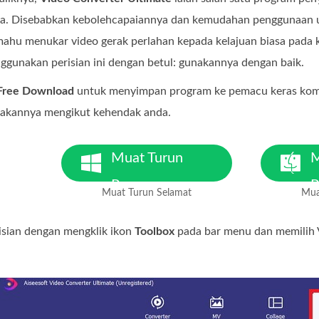
nya. Disebabkan kebolehcapaiannya dan kemudahan penggunaan
mahu menukar video gerak perlahan kepada kelajuan biasa pada
ggunakan perisian ini dengan betul: gunakannya dengan baik.
Free Download
untuk menyimpan program ke pemacu keras komp
akannya mengikut kehendak anda.
Muat Turun
M
Percuma
P
Muat Turun Selamat
Mua
Untuk Windows 7 atau lebih
Un
baharu
b
isian dengan mengklik ikon
Toolbox
pada bar menu dan memilih V