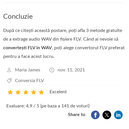
Concluzie
După ce citești această postare, poți afla 3 metode gratuite
de a extrage audio WAV din fișiere FLV. Când ai nevoie să
convertești FLV în WAV
, poți alege convertorul FLV preferat
pentru a face acest lucru.
Maria James
nov. 11, 2021
Conversia FLV
Excelent
1
2
3
4
5
Evaluare: 4,9 / 5 (pe baza a 141 de voturi)
Share to