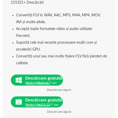
155321+ Descărcări
Convertiți FLV în WAV, AAC, MP3, M4A, MP4, MOV,
AVI și multe altele.
Acceptă toate formatele video și audio utilizate
frecvent.
Suportă cele mai recente procesoare multi-core și
accelerări GPU.
Convertiți unul sau mai multe fișiere FLV fără pierderi de
calitate.
Descărcare gratuită
Pentru Windows 7 sau
versiuni ulterioare
Descărcare sigură
Descărcare gratuită
Pentru MacOS 10.7 sau
versiuni ulterioare
Descărcare sigură