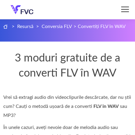
>
Resursă
>
Conversia FLV
>
Convertiți FLV în WAV
3 moduri gratuite de a
converti FLV în WAV
Vrei să extragi audio din videoclipurile descărcate, dar nu știi
cum? Cauți o metodă ușoară de a converti
FLV în WAV
sau
MP3?
În unele cazuri, aveți nevoie doar de melodia audio sau