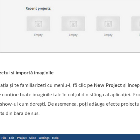
ctul și importă imaginile
ția și te familiarizezi cu meniu‑l, fă clic pe
New Project
și încep
 conține toate imaginile tale în colțul din stânga al aplicației. P
eshow‑ul cum dorești. De asemenea, poți adăuga efecte proiectulu
ts
din bara de sus.