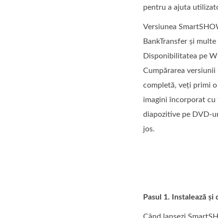
pentru a ajuta utilizat
Versiunea SmartSHOW 3
BankTransfer și multe 
Disponibilitatea pe Win
Cumpărarea versiunii G
completă, veți primi o
imagini încorporat cu f
diapozitive pe DVD-u
jos.
Pasul 1. Instalează și
Când lansezi SmartSHO