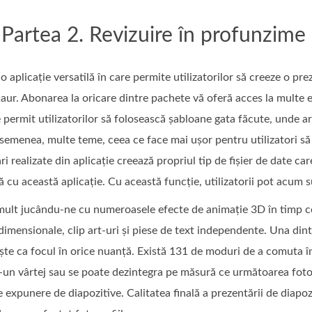
Partea 2. Revizuire în profunzi
licație versatilă în care permite utilizatorilor să creeze o prez
 aur. Abonarea la oricare dintre pachete vă oferă acces la mult
 permit utilizatorilor să folosească șabloane gata făcute, unde 
asemenea, multe teme, ceea ce face mai ușor pentru utilizatori să 
i realizate din aplicație creează propriul tip de fișier de date ca
ă cu această aplicație. Cu această funcție, utilizatorii pot acum s
mult jucându-ne cu numeroasele efecte de animație 3D în timp ce
idimensionale, clip art-uri și piese de text independente. Una din
ște ca focul în orice nuanță. Există 131 de moduri de a comuta într
un vârtej sau se poate dezintegra pe măsură ce următoarea fotogr
 expunere de diapozitive. Calitatea finală a prezentării de diapozi