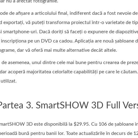
ar nu a afectat fotografiile.
e de afișare a articolului final, indiferent dacă a fost nevoie d
 exportați, vă puteți transforma proiectul într-o varietate de tipu
și smartphone-uri. Dacă doriți să faceți o expunere de diapozitiv
inscripționa pe un DVD ca cadou. Aplicația are nouă șabloane de 
grame, dar vă oferă mai multe alternative decât altele.
 asemenea, unul dintre cele mai bune pentru crearea de prezent
 dar acoperă majoritatea celorlalte capabilități pe care le căuta
utilizat.
Partea 3. SmartSHOW 3D Full Vers
artSHOW 3D este disponibilă la $29.95. Cu 106 de șabloane inclu
erioadă bună pentru banii lor. Toate actualizările în decurs de 12 