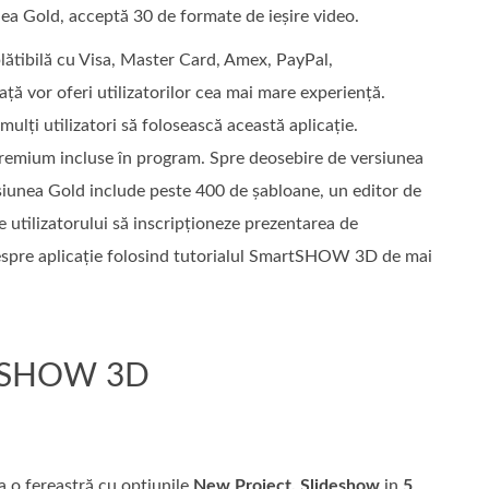
siunea Gold, acceptă 30 de formate de ieșire video.
ătibilă cu Visa, Master Card, Amex, PayPal,
ață vor oferi utilizatorilor cea mai mare experiență.
mulți utilizatori să folosească această aplicație.
e premium incluse în program. Spre deosebire de versiunea
rsiunea Gold include peste 400 de șabloane, un editor de
te utilizatorului să inscripționeze prezentarea de
spre aplicație folosind tutorialul SmartSHOW 3D de mai
artSHOW 3D
 o fereastră cu opțiunile
New Project, Slideshow
in
5