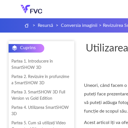
>
Resursă
>
Conversia imaginii
>
Revizuirea
Utilizar
Cuprins
Partea 1. Introducere în
SmartSHOW 3D
Partea 2. Revizuire în profunzime
a SmartSHOW 3D
Uneori, când facem o p
Partea 3. SmartSHOW 3D Full
puteți face prezentar
Version vs Gold Edition
vă puteți adăuga fotogr
Partea 4. Utilizarea SmartSHOW
funcție de scopul său.
3D
Acest articol îți va of
Partea 5. Cum să utilizați Video