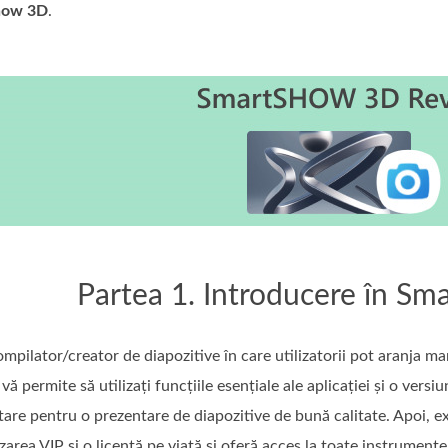
how 3D
.
Partea 1. Introducere în 
ilator/creator de diapozitive în care utilizatorii pot aranja ma
vă permite să utilizați funcțiile esențiale ale aplicației și o versi
are pentru o prezentare de diapozitive de bună calitate. Apoi,
lizarea VIP și o licență pe viață și oferă acces la toate instrumente