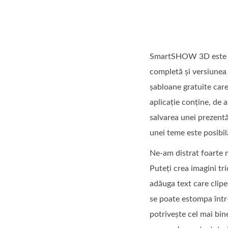
SmartSHOW 3D este o ap
completă și versiunea
șabloane gratuite care
aplicație conține, de 
salvarea unei prezentăr
unei teme este posibil
Ne-am distrat foarte 
Puteți crea imagini tr
adăuga text care clipe
se poate estompa într-
potrivește cel mai bine