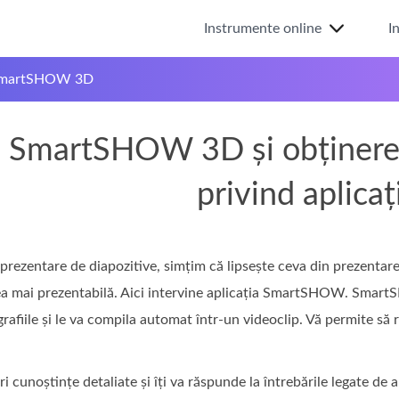
Instrumente online
I
 SmartSHOW 3D
ea SmartSHOW 3D și obținere
privind aplicaț
rezentare de diapozitive, simțim că lipsește ceva din prezentarea
ea mai prezentabilă. Aici intervine aplicația SmartSHOW. SmartS
afiile și le va compila automat într-un videoclip. Vă permite să re
eri cunoștințe detaliate și îți va răspunde la întrebările legate de 