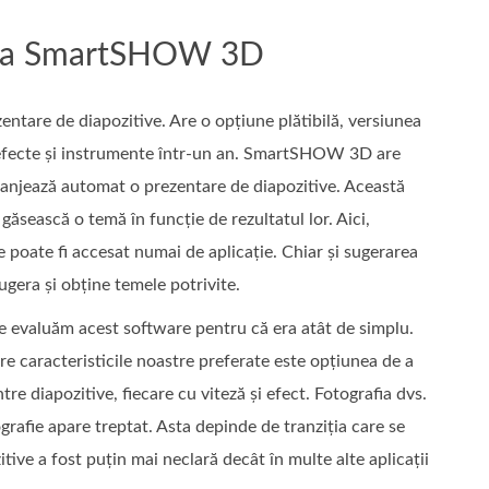
me a SmartSHOW 3D
entare de diapozitive. Are o opțiune plătibilă, versiunea
e efecte și instrumente într-un an. SmartSHOW 3D are
aranjează automat o prezentare de diapozitive. Această
găsească o temă în funcție de rezultatul lor. Aici,
re poate fi accesat numai de aplicație. Chiar și sugerarea
ugera și obține temele potrivite.
 evaluăm acest software pentru că era atât de simplu.
tre caracteristicile noastre preferate este opțiunea de a
e diapozitive, fiecare cu viteză și efect. Fotografia dvs.
afie apare treptat. Asta depinde de tranziția care se
tive a fost puțin mai neclară decât în multe alte aplicații