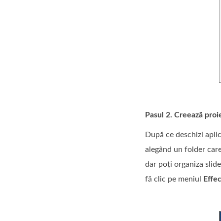
Pasul 2. Creează proie
După ce deschizi aplica
alegând un folder care
dar poți organiza slid
fă clic pe meniul
Effec