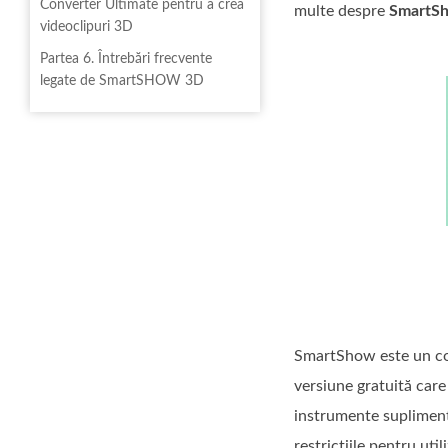
Converter Ultimate pentru a crea
multe despre
SmartS
videoclipuri 3D
Partea 6. Întrebări frecvente
legate de SmartSHOW 3D
SmartShow este un comp
versiune gratuită care 
instrumente supliment
restricțiile pentru uti