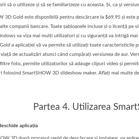
orii să o utilizeze și să se familiarizeze cu aceasta. Și, ca și ver
D Gold este disponibilă pentru descărcare la $69.95 și este pl
alte companii bancare. Toate șabloanele incluse și o licență pe vi
dows va viza mai mulți utilizatori și cu siguranță va intrigă mai 
old a aplicației vă va permite să utilizați toate caracteristicil
 viață de actualizări atunci când cumpărați versiunea de aur. Ve
iltre foto, permite utilizatorilor să adauge clipuri video și permi
ri folosind SmartSHOW 3D slideshow maker. Aflați mai multe de
Partea 4. Utilizarea Sm
 deschide aplicația
W 3D după procesul rapid de descărcare și instalare, va apărea