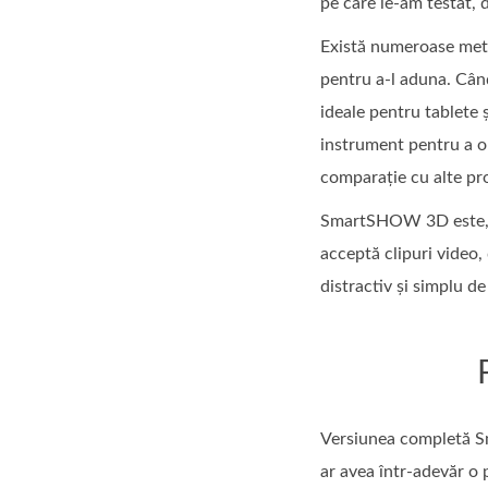
pe care le-am testat, d
Există numeroase metod
pentru a-l aduna. Când
ideale pentru tablete 
instrument pentru a o 
comparație cu alte pro
SmartSHOW 3D este, de
acceptă clipuri video,
distractiv și simplu de 
Versiunea completă Sm
ar avea într-adevăr o p