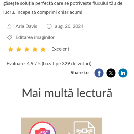
găsește soluția perfectă care se potrivește fluxului tău de
lucru. Începe să comprimi chiar acum!
Aria Davis
aug. 26, 2024
Editarea imaginilor
Excelent
1
2
3
4
5
Evaluare: 4,9 / 5 (bazat pe 329 de voturi)
Share to
Mai multă lectură