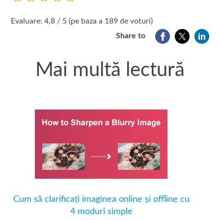
1
2
3
4
5
Evaluare: 4,8 / 5 (pe baza a 189 de voturi)
Share to
Mai multă lectură
Cum să clarificați imaginea online și offline cu
4 moduri simple