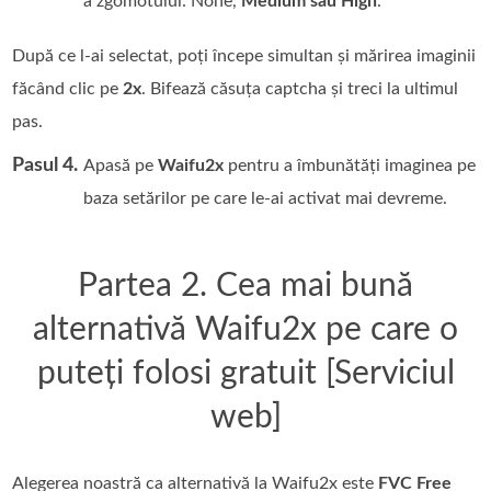
a zgomotului: None,
Medium sau High
.
După ce l-ai selectat, poți începe simultan și mărirea imaginii
făcând clic pe
2x
. Bifează căsuța captcha și treci la ultimul
pas.
Pasul 4.
Apasă pe
Waifu2x
pentru a îmbunătăți imaginea pe
baza setărilor pe care le-ai activat mai devreme.
Partea 2. Cea mai bună
alternativă Waifu2x pe care o
puteți folosi gratuit [Serviciul
web]
Alegerea noastră ca alternativă la Waifu2x este
FVC Free