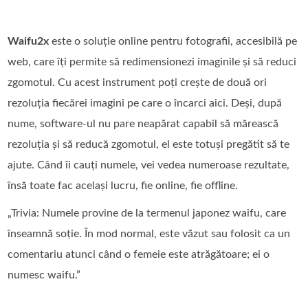
Waifu2x
este o soluție online pentru fotografii, accesibilă pe
web, care îți permite să redimensionezi imaginile și să reduci
zgomotul. Cu acest instrument poți crește de două ori
rezoluția fiecărei imagini pe care o încarci aici. Deși, după
nume, software‑ul nu pare neapărat capabil să mărească
rezoluția și să reducă zgomotul, el este totuși pregătit să te
ajute. Când îi cauți numele, vei vedea numeroase rezultate,
însă toate fac același lucru, fie online, fie offline.
„Trivia: Numele provine de la termenul japonez waifu, care
înseamnă soție. În mod normal, este văzut sau folosit ca un
comentariu atunci când o femeie este atrăgătoare; ei o
numesc waifu.”