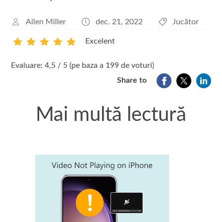
Allen Miller
dec. 21, 2022
Jucător
Excelent
1
2
3
4
5
Evaluare: 4,5 / 5 (pe baza a 199 de voturi)
Share to
Mai multă lectură