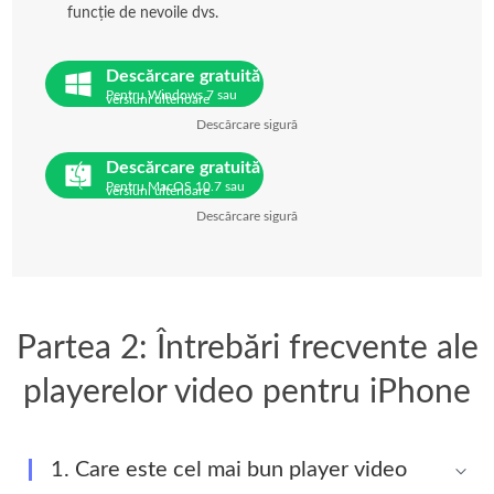
funcție de nevoile dvs.
Descărcare gratuită
Pentru Windows 7 sau
versiuni ulterioare
Descărcare sigură
Descărcare gratuită
Pentru MacOS 10.7 sau
versiuni ulterioare
Descărcare sigură
Partea 2: Întrebări frecvente ale
playerelor video pentru iPhone
1. Care este cel mai bun player video