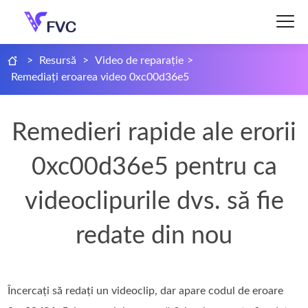
>
Resursă
>
Video de reparație
>
Remediați eroarea video 0xc00d36e5
Remedieri rapide ale erorii
0xc00d36e5 pentru ca
videoclipurile dvs. să fie
redate din nou
Încercați să redați un videoclip, dar apare codul de eroare