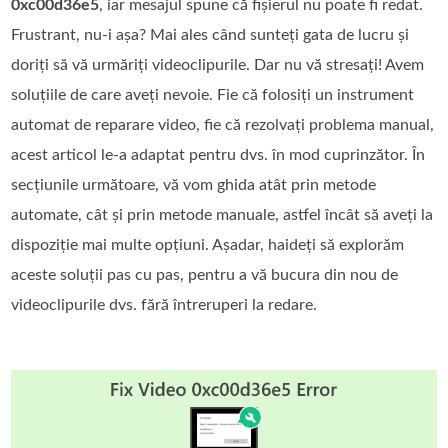
0xc00d36e5
, iar mesajul spune că fișierul nu poate fi redat.
Frustrant, nu-i așa? Mai ales când sunteți gata de lucru și
doriți să vă urmăriți videoclipurile. Dar nu vă stresați! Avem
soluțiile de care aveți nevoie. Fie că folosiți un instrument
automat de reparare video, fie că rezolvați problema manual,
acest articol le-a adaptat pentru dvs. în mod cuprinzător. În
secțiunile următoare, vă vom ghida atât prin metode
automate, cât și prin metode manuale, astfel încât să aveți la
dispoziție mai multe opțiuni. Așadar, haideți să explorăm
aceste soluții pas cu pas, pentru a vă bucura din nou de
videoclipurile dvs. fără întreruperi la redare.