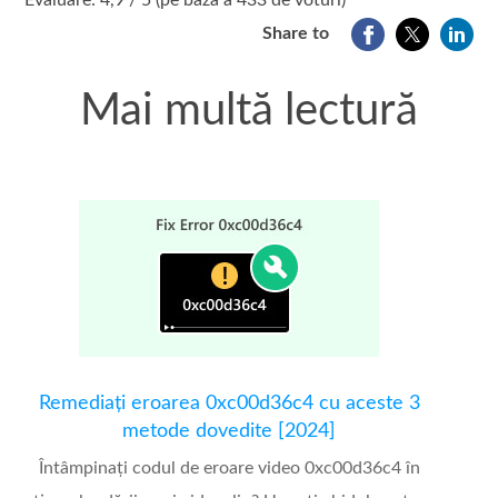
Evaluare: 4,9 / 5 (pe baza a 433 de voturi)
Share to
Mai multă lectură
Remediați eroarea 0xc00d36c4 cu aceste 3
metode dovedite [2024]
Întâmpinați codul de eroare video 0xc00d36c4 în