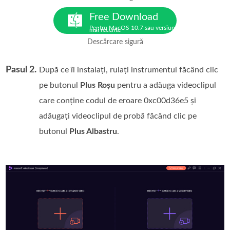
Free Download
Pentru MacOS 10.7 sau versiuni
mai recente
Descărcare sigură
Pasul 2.
După ce îl instalați, rulați instrumentul făcând clic
pe butonul
Plus Roșu
pentru a adăuga videoclipul
care conține codul de eroare 0xc00d36e5 și
adăugați videoclipul de probă făcând clic pe
butonul
Plus Albastru
.