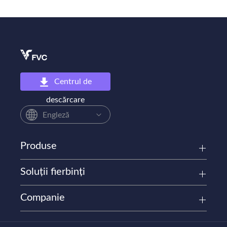
Centrul de
descărcare
Engleză
Produse
Soluții fierbinți
Companie