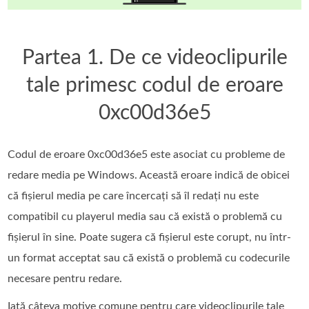
Partea 1. De ce videoclipurile
tale primesc codul de eroare
0xc00d36e5
Codul de eroare 0xc00d36e5 este asociat cu probleme de
redare media pe Windows. Această eroare indică de obicei
că fișierul media pe care încercați să îl redați nu este
compatibil cu playerul media sau că există o problemă cu
fișierul în sine. Poate sugera că fișierul este corupt, nu într-
un format acceptat sau că există o problemă cu codecurile
necesare pentru redare.
Iată câteva motive comune pentru care videoclipurile tale