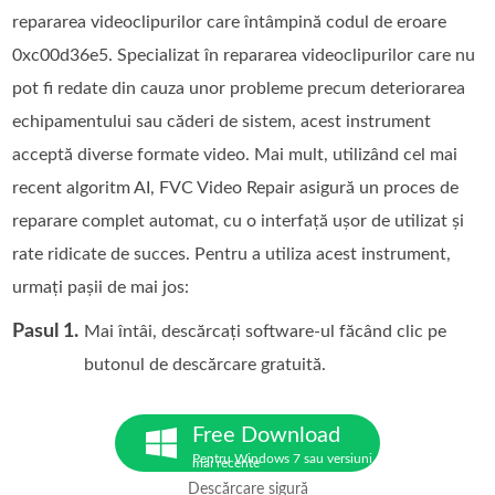
repararea videoclipurilor care întâmpină codul de eroare
0xc00d36e5. Specializat în repararea videoclipurilor care nu
pot fi redate din cauza unor probleme precum deteriorarea
echipamentului sau căderi de sistem, acest instrument
acceptă diverse formate video. Mai mult, utilizând cel mai
recent algoritm AI, FVC Video Repair asigură un proces de
reparare complet automat, cu o interfață ușor de utilizat și
rate ridicate de succes. Pentru a utiliza acest instrument,
urmați pașii de mai jos:
Pasul 1.
Mai întâi, descărcați software-ul făcând clic pe
butonul de descărcare gratuită.
Free Download
Pentru Windows 7 sau versiuni
mai recente
Descărcare sigură