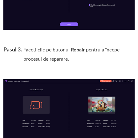
Pasul 3.
Faceți clic pe butonul
Repair
pentru a începe
procesul de reparare.