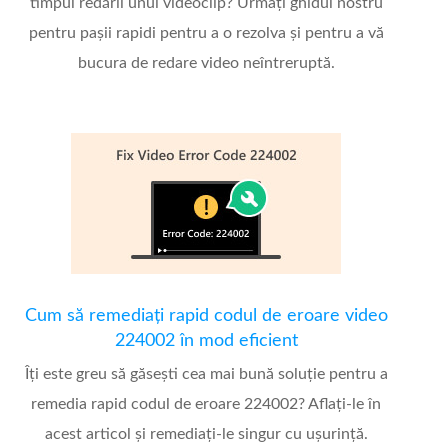
timpul redării unui videoclip? Urmați ghidul nostru
pentru pașii rapidi pentru a o rezolva și pentru a vă
bucura de redare video neîntreruptă.
Cum să remediați rapid codul de eroare video
224002 în mod eficient
Îți este greu să găsești cea mai bună soluție pentru a
remedia rapid codul de eroare 224002? Aflați-le în
acest articol și remediați-le singur cu ușurință.