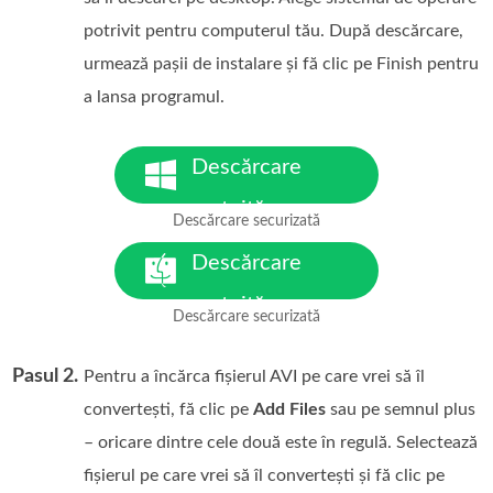
potrivit pentru computerul tău. După descărcare,
urmează pașii de instalare și fă clic pe Finish pentru
a lansa programul.
Descărcare
gratuită
Descărcare securizată
pentru Windows 7 sau o
versiune ulterioară
Descărcare
gratuită
Descărcare securizată
pentru MacOS 10.7 sau o
versiune ulterioară
Pasul 2.
Pentru a încărca fișierul AVI pe care vrei să îl
convertești, fă clic pe
Add Files
sau pe semnul plus
– oricare dintre cele două este în regulă. Selectează
fișierul pe care vrei să îl convertești și fă clic pe