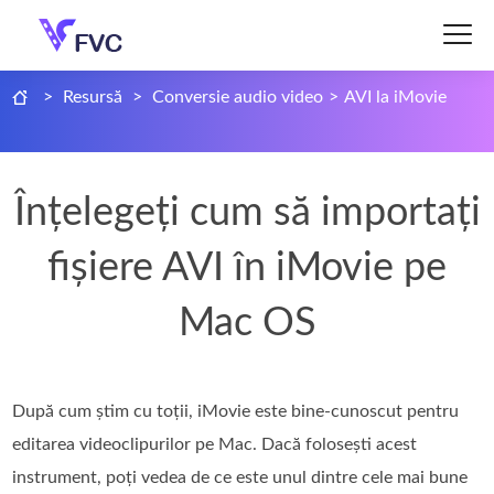
>
Resursă
>
Conversie audio video
>
AVI la iMovie
Înțelegeți cum să importați
fișiere AVI în iMovie pe
Mac OS
După cum știm cu toții, iMovie este bine‑cunoscut pentru
editarea videoclipurilor pe Mac. Dacă folosești acest
instrument, poți vedea de ce este unul dintre cele mai bune