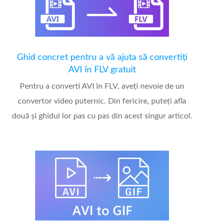
Ghid concret pentru a vă ajuta să convertiți
AVI în FLV gratuit
Pentru a converti AVI în FLV, aveți nevoie de un
convertor video puternic. Din fericire, puteți afla
două și ghidul lor pas cu pas din acest singur articol.