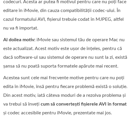
codecuri. Acesta ar putea fi motivul pentru care nu poți face
editare în iMovie, din cauza compatibilității codec‑ului. În
cazul formatului AVI, fișierul trebuie codat în MJPEG, altfel
nu va fi importat.
Al doilea motiv:
iMovie sau sistemul tău de operare Mac nu
este actualizat. Acest motiv este ușor de înțeles, pentru că
dacă software‑ul sau sistemul de operare nu sunt la zi, există
șansa să nu poată suporta formatele apărute mai recent.
Acestea sunt cele mai frecvente motive pentru care nu poți
edita în iMovie, însă pentru fiecare problemă există o soluție.
Din acest motiv, iată câteva moduri de a rezolva problema și
va trebui să înveți
cum să convertești fișierele AVI în format
și codec accesibile pentru iMovie, prezentate mai jos.