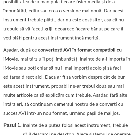
posibilitatea de a manipula fiecare fișier media și de a
îmbunătăți, edita sau crea o versiune mai nouă. Dar acest
instrument trebuie plătit, dar nu este costisitor, așa că nu
trebuie să vă faceți griji, deoarece fiecare bănuț pe care îl
veți plăti pentru acest instrument încă merită.
Așadar, după ce
convertești AVI în format compatibil cu
iMovie
, mai târziu îl poți îmbunătăți înainte de a‑l importa în
iMovie sau poți chiar să nu îl mai imporți acolo și să faci
editarea direct aici. Dacă ar fi să vorbim despre cât de bun
este acest instrument, probabil ne‑ar trebui două sau mai
multe articole ca să explicăm cum trebuie. Așadar, fără alte
întârzieri, să continuăm demersul nostru de a converti cu
succes AVI într‑un nou format, urmând pașii de mai jos.
Pasul 1.
Înainte de a putea folosi acest instrument, trebuie
să îl descarci pe desktop. Alege sistemul de operare