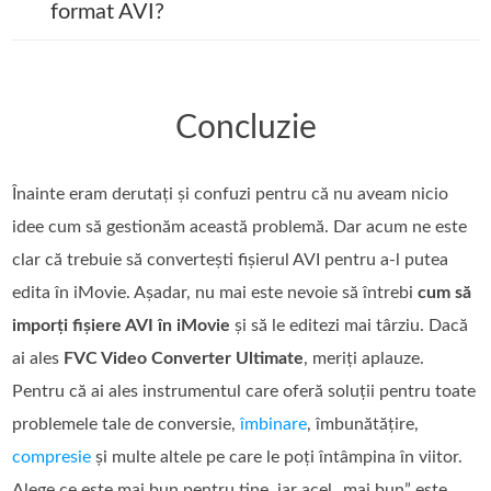
format AVI?
Concluzie
Înainte eram derutați și confuzi pentru că nu aveam nicio
idee cum să gestionăm această problemă. Dar acum ne este
clar că trebuie să convertești fișierul AVI pentru a‑l putea
edita în iMovie. Așadar, nu mai este nevoie să întrebi
cum să
imporți fișiere AVI în iMovie
și să le editezi mai târziu. Dacă
ai ales
FVC Video Converter Ultimate
, meriți aplauze.
Pentru că ai ales instrumentul care oferă soluții pentru toate
problemele tale de conversie,
îmbinare
, îmbunătățire,
compresie
și multe altele pe care le poți întâmpina în viitor.
Alege ce este mai bun pentru tine, iar acel „mai bun” este