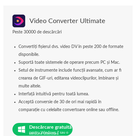
Video Converter Ultimate
Peste 30000 de descărcări
Convertiți fișierul dvs. video DV în peste 200 de formate
disponibile.
Suportă toate sistemele de operare precum PC și Mac.
Setul de instrumente include funcții avansate, cum ar fi
crearea de GIF-uri, editarea videoclipurilor, îmbinare și
multe altele.
Interfață intuitivă pentru toată lumea.
Acceptă conversie de 30 de ori mai rapidă în
comparație cu celelalte convertoare online sau offline.
Descărcare gratuită
pentru Windows 7 sau o
versiune ulterioară