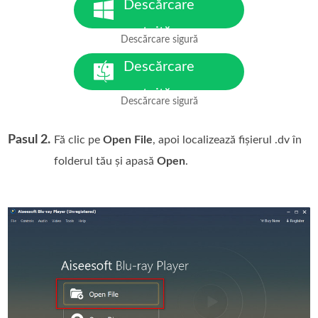
Descărcare
gratuită
Descărcare sigură
Pentru Windows 7 sau versiuni
ulterioare
Descărcare
gratuită
Descărcare sigură
Pentru MacOS 10.7 sau versiuni
ulterioare
Pasul 2.
Fă clic pe
Open File
, apoi localizează fișierul .dv în
folderul tău și apasă
Open
.