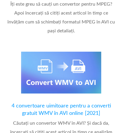
Îți este greu să cauți un convertor pentru MPEG?
Apoi încercați să citiți acest articol în timp ce
învățăm cum să schimbați formatul MPEG în AVI cu
pași detaliați.
4 convertoare uimitoare pentru a converti
gratuit WMV în AVI online [2021]
Căutați un convertor WMV în AVI? Și dacă da,
încercați să citiți acest articol în timp ce analizăm