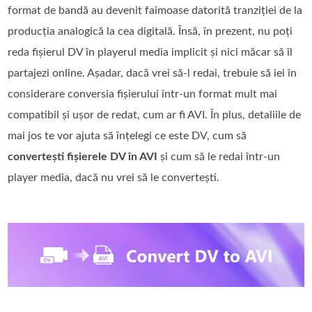
format de bandă au devenit faimoase datorită tranziției de la
producția analogică la cea digitală. Însă, în prezent, nu poți
reda fișierul DV în playerul media implicit și nici măcar să îl
partajezi online. Așadar, dacă vrei să-l redai, trebuie să iei în
considerare conversia fișierului într-un format mult mai
compatibil și ușor de redat, cum ar fi AVI. În plus, detaliile de
mai jos te vor ajuta să înțelegi ce este DV, cum să
convertești fișierele DV în AVI
și cum să le redai într-un
player media, dacă nu vrei să le convertești.