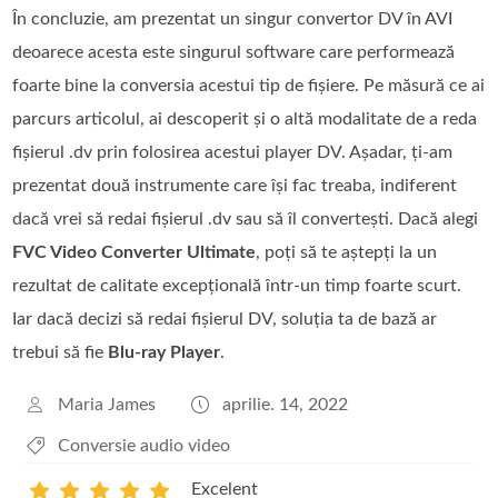
În concluzie, am prezentat un singur convertor DV în AVI
deoarece acesta este singurul software care performează
foarte bine la conversia acestui tip de fișiere. Pe măsură ce ai
parcurs articolul, ai descoperit și o altă modalitate de a reda
fișierul .dv prin folosirea acestui player DV. Așadar, ți-am
prezentat două instrumente care își fac treaba, indiferent
dacă vrei să redai fișierul .dv sau să îl convertești. Dacă alegi
FVC Video Converter Ultimate
, poți să te aștepți la un
rezultat de calitate excepțională într-un timp foarte scurt.
Iar dacă decizi să redai fișierul DV, soluția ta de bază ar
trebui să fie
Blu-ray Player
.
Maria James
aprilie. 14, 2022
Conversie audio video
Excelent