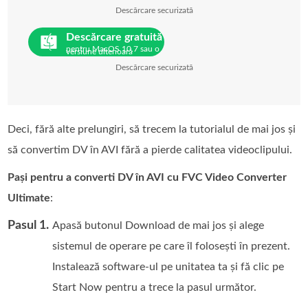
Descărcare securizată
Descărcare gratuită
pentru MacOS 10.7 sau o
versiune ulterioară
Descărcare securizată
Deci, fără alte prelungiri, să trecem la tutorialul de mai jos și
să convertim DV în AVI fără a pierde calitatea videoclipului.
Pași pentru a converti DV în AVI cu FVC Video Converter
Ultimate
:
Pasul 1.
Apasă butonul Download de mai jos și alege
sistemul de operare pe care îl folosești în prezent.
Instalează software‑ul pe unitatea ta și fă clic pe
Start Now pentru a trece la pasul următor.