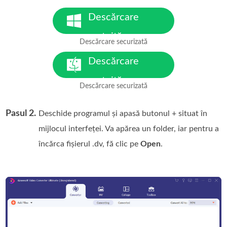
Descărcare
gratuită
Descărcare securizată
pentru Windows 7 sau o
versiune ulterioară
Descărcare
gratuită
Descărcare securizată
pentru MacOS 10.7 sau o
versiune ulterioară
Pasul 2.
Deschide programul și apasă butonul + situat în
mijlocul interfeței. Va apărea un folder, iar pentru a
încărca fișierul .dv, fă clic pe
Open
.