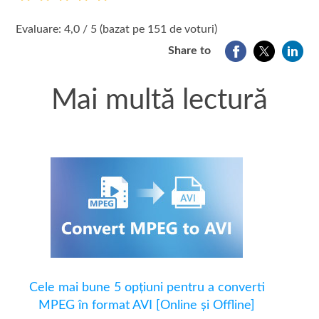
1
2
3
4
5
Evaluare: 4,0 / 5 (bazat pe 151 de voturi)
Share to
Mai multă lectură
Cele mai bune 5 opțiuni pentru a converti
MPEG în format AVI [Online și Offline]