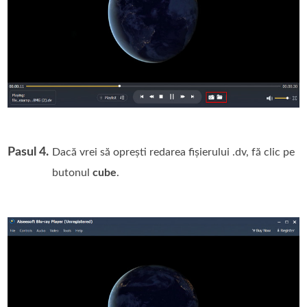
Pasul 4.
Dacă vrei să oprești redarea fișierului .dv, fă clic pe
butonul
cube
.