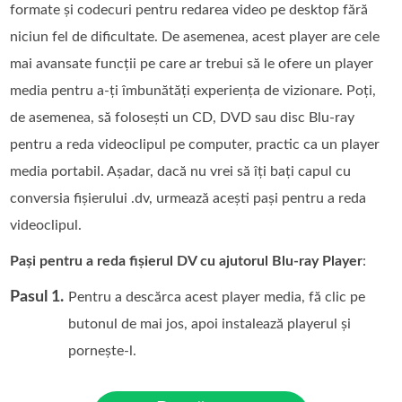
formate și codecuri pentru redarea video pe desktop fără
niciun fel de dificultate. De asemenea, acest player are cele
mai avansate funcții pe care ar trebui să le ofere un player
media pentru a-ți îmbunătăți experiența de vizionare. Poți,
de asemenea, să folosești un CD, DVD sau disc Blu-ray
pentru a reda videoclipul pe computer, practic ca un player
media portabil. Așadar, dacă nu vrei să îți bați capul cu
conversia fișierului .dv, urmează acești pași pentru a reda
videoclipul.
Pași pentru a reda fișierul DV cu ajutorul Blu-ray Player
:
Pasul 1.
Pentru a descărca acest player media, fă clic pe
butonul de mai jos, apoi instalează playerul și
pornește-l.