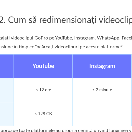
2. Cum să redimensionați videocli
rtajați videoclipul GoPro pe YouTube, Instagram, WhatsApp, Faceb
nsiune în timp ce încărcați videoclipuri pe aceste platforme?
YouTube
Instagram
≤ 12 ore
≤ 2 minute
≤ 128 GB
—
aproape toate platformele au propria cerință privind lungimea vi