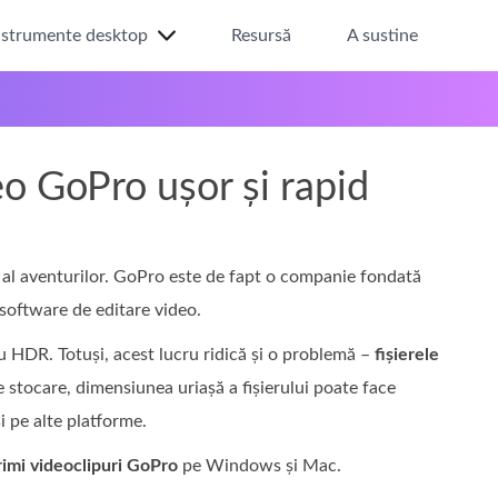
nstrumente desktop
Resursă
A sustine
o GoPro ușor și rapid
i al aventurilor. GoPro este de fapt o companie fondată
software de editare video.
au HDR. Totuși, acest lucru ridică și o problemă –
fișierele
e stocare, dimensiunea uriașă a fișierului poate face
i pe alte platforme.
imi videoclipuri GoPro
pe Windows și Mac.