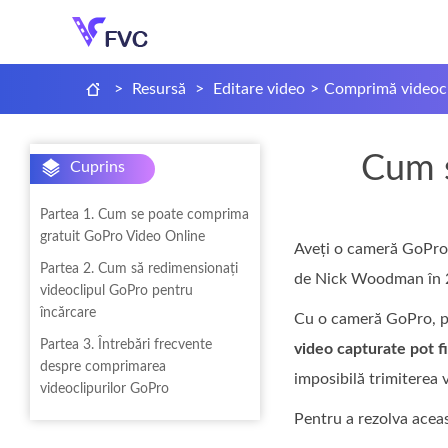
>
Resursă
>
Editare video
>
Comprimă videoc
Cum s
Cuprins
Partea 1. Cum se poate comprima
gratuit GoPro Video Online
Aveți o cameră GoPro? 
Partea 2. Cum să redimensionați
de Nick Woodman în 20
videoclipul GoPro pentru
încărcare
Cu o cameră GoPro, poț
Partea 3. Întrebări frecvente
video capturate pot f
despre comprimarea
imposibilă trimiterea 
videoclipurilor GoPro
Pentru a rezolva acea