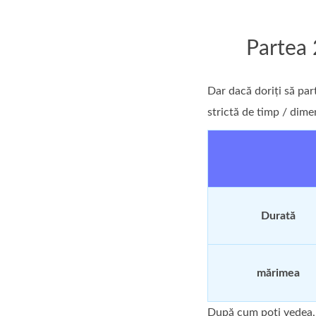
Partea 
Dar dacă doriți să pa
strictă de timp / dime
Durată
mărimea
După cum poți vedea, 