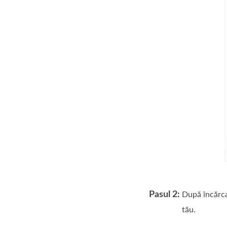
Pasul 2:
După încărca
tău.