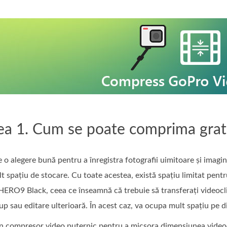
ea 1. Cum se poate comprima grat
o alegere bună pentru a înregistra fotografii uimitoare și imagini
t spațiu de stocare. Cu toate acestea, există spațiu limitat pent
 HERO9 Black, ceea ce înseamnă că trebuie să transferați videocl
p sau editare ulterioară. În acest caz, va ocupa mult spațiu pe di
un compresor video puternic pentru a micșora dimensiunea videocl