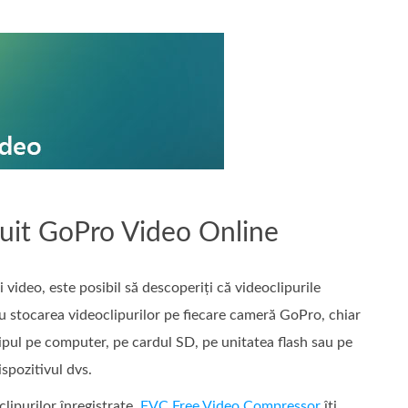
uit GoPro Video Online
 video, este posibil să descoperiți că videoclipurile
ru stocarea videoclipurilor pe fiecare cameră GoPro, chiar
ipul pe computer, pe cardul SD, pe unitatea flash sau pe
spozitivul dvs.
ipurilor înregistrate.
FVC Free Video Compressor
îți