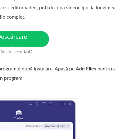
acest editor video, poți decupa videoclipul la lungimea
lip complet.
escărcare
ratuită
ărcare securizată
ntru MacOS 10.7 sau o
rsiune ulterioară
 programul după instalare. Apasă pe
Add Files
pentru a
 în program.