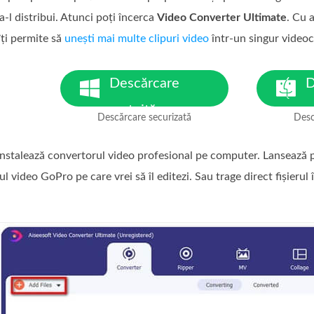
a‑l distribui. Atunci poți încerca
Video Converter Ultimate
. Cu 
îți permite să
unești mai multe clipuri video
într‑un singur videoc
Descărcare
D
gratuită
g
Descărcare securizată
Desc
pentru Windows 7 sau o
pe
versiune ulterioară
ve
instalează convertorul video profesional pe computer. Lansează
ul video GoPro pe care vrei să îl editezi. Sau trage direct fișierul