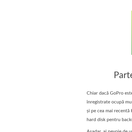
Part
Chiar dacă GoPro este 
înregistrate ocupă mul
și pe cea mai recentă
hard disk pentru backu
Așadar, ai nevoie de 