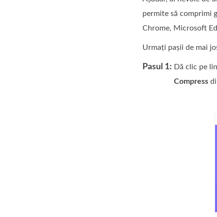
permite să comprimi g
Chrome, Microsoft Edg
Urmați pașii de mai j
Pasul 1:
Dă clic pe l
Compress
di