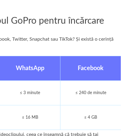
pul GoPro pentru încărcare
ook, Twitter, Snapchat sau TikTok? Și există o cerință
WhatsApp
Facebook
Star
≤ 3 minute
≤ 240 de minute
≤ 16 MB
≤ 4 GB
deoclipului, ceea ce înseamnă că trebuie să tai