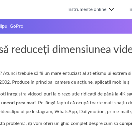
Instrumente online
I
lipul GoPro
ă reduceți dimensiunea vide
Atunci trebuie să fii un mare entuziast al atletismului extrem ș
02. Produce în principal camere de acțiune, aplicații mobile și 
i înregistra videoclipuri la o rezoluție ridicată de până la 4K s
i uneori prea mari
. Pe lângă faptul că ocupă foarte mult spațiu d
videoclipului pe Instagram, WhatsApp, Dailymotion, prin e‑mail ș
stă problemă, îți vom oferi un ghid complet despre cum să
compr