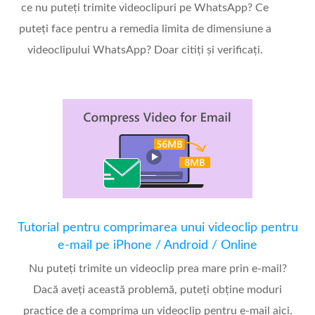
ce nu puteți trimite videoclipuri pe WhatsApp? Ce
puteți face pentru a remedia limita de dimensiune a
videoclipului WhatsApp? Doar citiți și verificați.
Tutorial pentru comprimarea unui videoclip pentru
e-mail pe iPhone / Android / Online
Nu puteți trimite un videoclip prea mare prin e-mail?
Dacă aveți această problemă, puteți obține moduri
practice de a comprima un videoclip pentru e-mail aici.