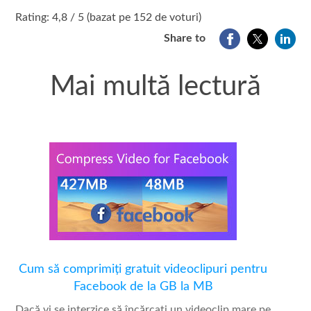
1
2
3
4
5
Rating: 4,8 / 5 (bazat pe 152 de voturi)
Share to
Mai multă lectură
Cum să comprimiți gratuit videoclipuri pentru
Facebook de la GB la MB
Dacă vi se interzice să încărcați un videoclip mare pe