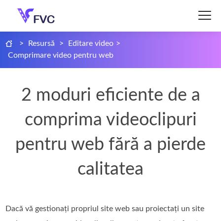
>
Resursă
>
Editare video
>
Comprimare video pentru web
2 moduri eficiente de a
comprima videoclipuri
pentru web fără a pierde
calitatea
Dacă vă gestionați propriul site web sau proiectați un site