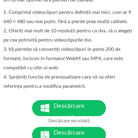
un format optime fără pierderi de calitate.
1. Comprimă videoclipuri pentru definiții mai mici, cum ar fi
640 × 480 sau mai puțin, fără a pierde prea multă calitate.
2. Oferiți mai mult de 10 rezoluții pentru ca dvs. să o alegeți
pe cea potrivită pentru videoclipurile dvs.
3. Vă permite să convertiți videoclipuri în peste 200 de
formate, inclusiv în formatul WebM sau MP4, care este
compatibil cu site-ul web.
4. Sprijiniți funcția de previzualizare care vă va oferi
referința pentru a modifica parametrii.
Descărcare
gratuită
Descărcare securizată
pentru Windows 7 sau o
versiune ulterioară
Descărcare