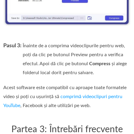
Pasul 3:
Înainte de a comprima videoclipurile pentru web,
poţi da clic pe butonul Preview pentru a verifica
efectul. Apoi dă clic pe butonul
Compress
şi alege
folderul local dorit pentru salvare.
Acest software este compatibil cu aproape toate formatele
video şi poţi cu uşurinţă să
comprimă videoclipuri pentru
YouTube
, Facebook şi alte utilizări pe web.
Partea 3: Întrebări frecvente