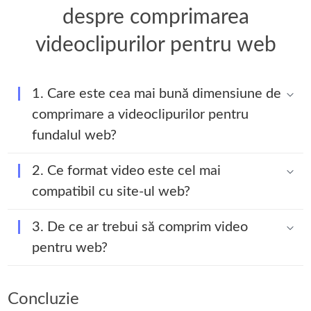
despre comprimarea
videoclipurilor pentru web
1. Care este cea mai bună dimensiune de
comprimare a videoclipurilor pentru
fundalul web?
2. Ce format video este cel mai
compatibil cu site-ul web?
3. De ce ar trebui să comprim video
pentru web?
Concluzie